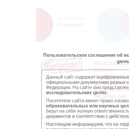
Пользовательское соглашение об и
germ
РОССИЙСКО
ПРОЕКТ
ПО ОЦИФРО
Данный сайт содержит оцифрованные
официальными документами разных ст
ДОКУМЕНТО
Федерации. На сайте они представл
В АРХИВАХ 
исследовательских целях.
ФЕДЕРАЦИИ
Посетители сайта имеют право ознако
образовательных или научных цел
берут на себя полную ответственност
документов в соответствии с действ
Документы Второй
Документы П
мировой войны
мировой вой
Настоящим информируем, что на тер