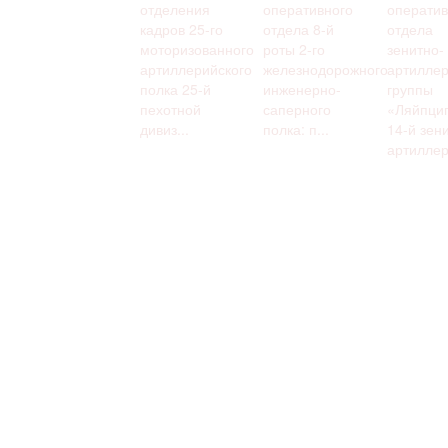
отделения
оперативного
оператив
кадров 25-го
отдела 8-й
отдела
моторизованного
роты 2-го
зенитно-
артиллерийского
железнодорожного
артиллер
полка 25-й
инженерно-
группы
пехотной
саперного
«Ляйпци
дивиз...
полка: п...
14-й зен
артиллер.