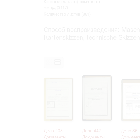
Конечная дата в формате гггг-
Право на ознакомление с документами
мм-дд
(3117)
принятия условий настоящего соглаш
Количество листов
(881)
Способ воспроизведения: Maschinen
Kartenskizzen, technische Skizzen
Дело 208.
Дело 447.
Дело 86.
Документы
Документы
Докумен