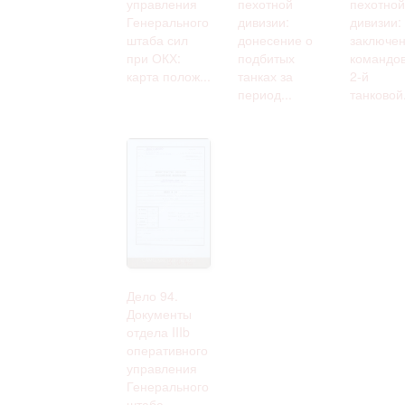
управления
пехотной
пехотной
Генерального
дивизии:
дивизии:
штаба сил
донесение о
заключе
при ОКХ:
подбитых
командо
карта полож...
танках за
2-й
период...
танковой.
Дело 94.
Документы
отдела IIIb
оперативного
управления
Генерального
штаба