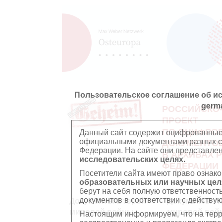
Пользовательское соглашение об и
germ
РОССИЙСКО
ПРОЕКТ
ПО ОЦИФРО
Данный сайт содержит оцифрованные
официальными документами разных ст
ДОКУМЕНТО
Федерации. На сайте они представл
В АРХИВАХ 
исследовательских целях.
ФЕДЕРАЦИИ
Посетители сайта имеют право ознако
образовательных или научных цел
берут на себя полную ответственност
документов в соответствии с действ
Документы Второй
Документы П
мировой войны
мировой вой
Настоящим информируем, что на тер