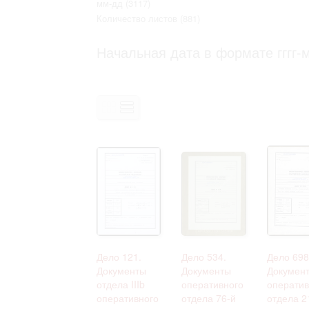
мм-дд
(3117)
Право на ознакомление с документами
Количество листов
(881)
принятия условий настоящего соглаш
Начальная дата в формате гггг-м
Дело 121.
Дело 534.
Дело 698
Документы
Документы
Докумен
отдела IIIb
оперативного
оператив
оперативного
отдела 76-й
отдела 2