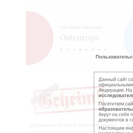
Пользовательс
Данный сайт с
официальными 
Федерации. На
РОСС
исследователь
ПО О
Посетители сай
В АР
образователь
берут на себя 
документов в с
Документы Второй мировой войны
До
Настоящим инф