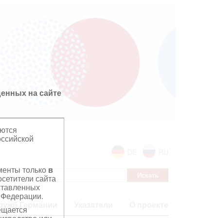
енных на сайте
яются
оссийской
DE
RU
ументы только
в
сетители сайта
дставленных
 Федерации.
лужб Германии
Указатели
О проекте
ещается