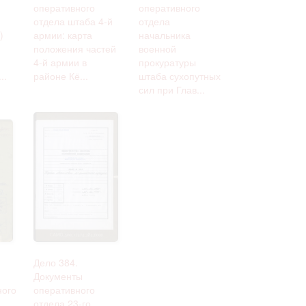
оперативного
оперативного
отдела штаба 4-й
отдела
)
армии: карта
начальника
положения частей
военной
4-й армии в
прокуратуры
..
районе Кё...
штаба сухопутных
сил при Глав...
Дело 384.
Документы
ного
оперативного
отдела 23-го