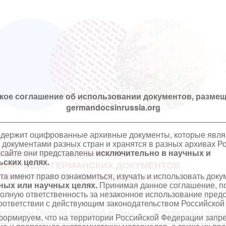
кое соглашение об использовании документов, размещ
germandocsinrussia.org
одержит оцифрованные архивные документы, которые явл
документами разных стран и хранятся в разных архивах Р
 сайте они представлены
исключительно в научных и
ИЙСКО-ГЕРМАНСКИЙ ПРОЕКТ
ских целях.
ЦИФРОВКЕ ГЕРМАНСКИХ ДОКУМЕНТОВ
та имеют право ознакомиться, изучать и использовать док
ХИВАХ РОССИЙСКОЙ ФЕДЕРАЦИИ
ных или научных целях.
Принимая данное соглашение, по
полную ответственность за незаконное использование пре
оответствии с действующим законодательством Российской
кументы Первой мировой войны
Документы спецс
ормируем, что на территории Российской Федерации запр