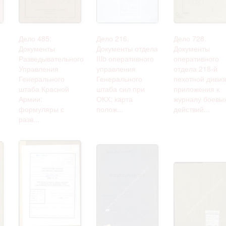
Дело 485:
Дело 216.
Дело 728.
Документы
Документы отдела
Документы
Разведывательного
IIIb оперативного
оперативного
Управления
управления
отдела 218-й
Генерального
Генерального
пехотной дивиз
штаба Красной
штаба сил при
приложения к
Армии:
ОКХ: карта
журналу боевы
формуляры с
полож...
действий...
разв...