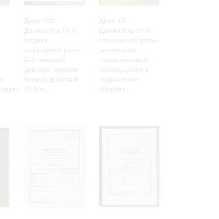
Дело 123.
Дело 15.
Документы 19-й
Документы 87-й
медико-
технической роты
санитарной роты
(надземное
2-й танковой
строительство),
дивизии: журнал
находящейся в
з
боевых действий
подчинении
ющего
19-й м...
оберква...