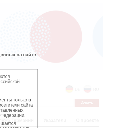
енных на сайте
яются
оссийской
DE
RU
ументы только
в
сетители сайта
дставленных
 Федерации.
лужб Германии
Указатели
О проекте
ещается