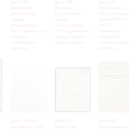
Дело 779.
Дело 782.
Дело 16.
Документы
Документы
Приложение к
ы
оперативного
оперативного
журналу боевы
отдела
отдела
действий №16
командования
командования
106-го
101-го армейского
101-го армейского
инженерно-
корпуса:
корпуса: журнал
саперного
приложения к
боевых действ...
полкового штаб
журналу...
особого...
Дело 17. Карта
Дело 218.
Дело 238.
положения войск
Переписка
Информацион