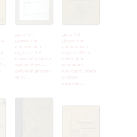
 только после
Дело 727.
Дело 451.
ела
Документы
Документы
оперативного
оперативного
14-
отдела 218-й
отдела 106-го
ик
пехотной дивизии:
инженерно-
3 к
журнал боевых
саперного
х
действий дивизии
полкового штаба
за 01...
особого
назначен...