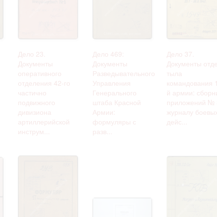
омление с документами, размещенными на сайте, возникает
вий настоящего соглашения.
Дело 23.
Дело 469:
Дело 37.
Документы
Документы
Документы отд
оперативного
Разведывательного
тыла
отделения 42-го
Управления
командования 
частично
Генерального
й армии: сборн
подвижного
штаба Красной
приложений № 
дивизиона
Армии:
журналу боевы
артиллерийской
формуляры с
дейс...
инструм...
разв...