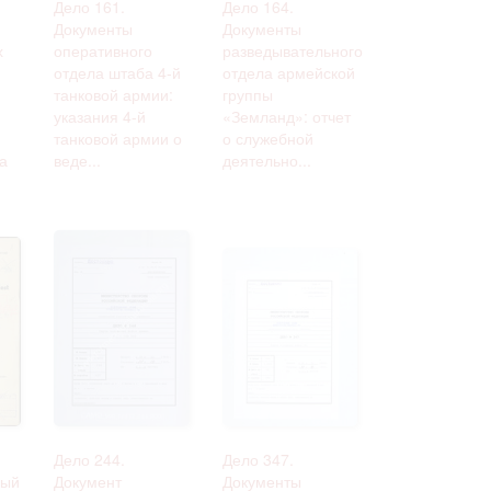
Дело 161.
Дело 164.
Документы
Документы
х
оперативного
разведывательного
отдела штаба 4-й
отдела армейской
танковой армии:
группы
указания 4-й
«Земланд»: отчет
танковой армии о
о служебной
а
веде...
деятельно...
Дело 244.
Дело 347.
ный
Документ
Документы