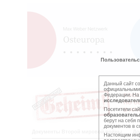
Пользовательс
Данный сайт с
официальными 
Федерации. На
РОСС
исследователь
ПО О
Посетители сай
В АР
образователь
берут на себя 
документов в с
Документы Второй мировой войны
До
Настоящим инф