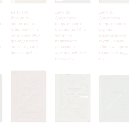
Дело 130.
Дело 22.
Дело 2.
Документы
Документы
Документы
го
оперативного
оперативного
оперативного
отделения 1-го
отделения 42-го
отдела
батальона 386-
частично
командования
гренадерского
подвижного
группы армий
р
полка: журнал
дивизиона
«Висла»: прика
боевых дей...
артиллерийской
главнокоманду
инструм...
г...