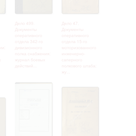
Дело 499.
Дело 47.
Документы
Документы
оперативного
оперативного
отдела 342-го
отдела 15-го
ии:
дивизионного
моторизованного
полка снабжения:
инженерно-
х
журнал боевых
саперного
действий...
полкового штаба:
жу...