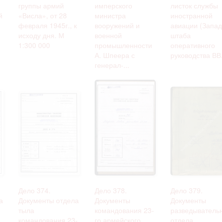
группы армий
имперского
листок службы
й
«Висла», от 28
министра
иностранной
февраля 1945г., к
вооружений и
авиации (Запад
исходу дня. М
военной
штаба
1:300 000
промышленности
оперативного
А. Шпеера с
руководства ВВ.
генерал-...
Дело 374.
Дело 378.
Дело 379.
а
Документы отдела
Документы
Документы
тыла
командования 23-
разведыватель
командования 23-
го армейского
отдела