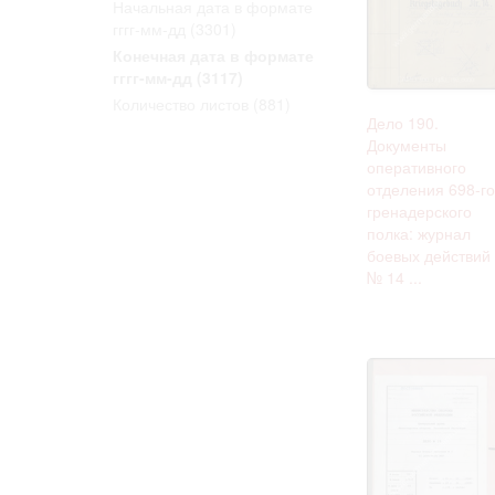
Начальная дата в формате
Право на ознак
гггг-мм-дд
(3301)
принятия усло
Конечная дата в формате
гггг-мм-дд
(3117)
Количество листов
(881)
Дело 190.
Документы
оперативного
отделения 698-го
гренадерского
полка: журнал
боевых действий
№ 14 ...