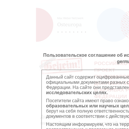
Пользовательское соглашение об и
germ
РОССИЙСКО
ПРОЕКТ
ПО ОЦИФРО
Данный сайт содержит оцифрованные
официальными документами разных ст
ДОКУМЕНТО
Федерации. На сайте они представл
В АРХИВАХ 
исследовательских целях.
ФЕДЕРАЦИИ
Посетители сайта имеют право ознако
образовательных или научных цел
берут на себя полную ответственност
документов в соответствии с действ
Документы Второй
Документы П
мировой войны
мировой вой
Настоящим информируем, что на тер