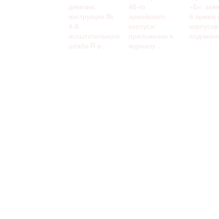
дивизии:
46-го
«Б»: заяв
инструкции №
армейского
й армии 
4-6
корпуса:
корпусов
испытательного
приложение к
подчинен
штаба R в ...
журналу ...