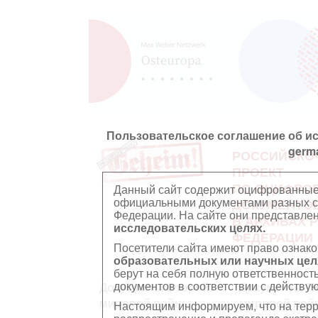
Пользовательское соглашение об и
germ
РОССИЙСКО
ПРОЕКТ
ПО ОЦИФРО
Данный сайт содержит оцифрованные
официальными документами разных ст
ДОКУМЕНТО
Федерации. На сайте они представл
В АРХИВАХ 
исследовательских целях.
ФЕДЕРАЦИИ
Посетители сайта имеют право ознако
образовательных или научных цел
берут на себя полную ответственност
документов в соответствии с действ
Документы Второй
Документы П
мировой войны
мировой вой
Настоящим информируем, что на тер