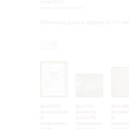
мм-дд
(3117)
Право на ознакомление с документами
Количество листов
(881)
принятия условий настоящего соглаш
Конечная дата в формате гггг-мм
Дело 2075:
Дело 141:
Дело 469
Документация
Документы
Докумен
Ia-
отдела IIIb
Ia-
департамента
оперативного
департа
штаба
управления
Главного