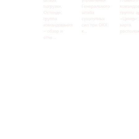
погрузки,
Генерального
командо
Остенде:
штаба
группы а
группа
сухопутных
«Центр»:
командования
сил при ОКХ:
карта
– обзор и
к...
располож
отче...