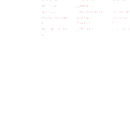
дивизии:
дивизии:
9-
приказы,
приложения к
го армей
радиограммы
журналу
корпуса:
и
боевых
6:
распоряжения
действий ...
ежесуточн
д...