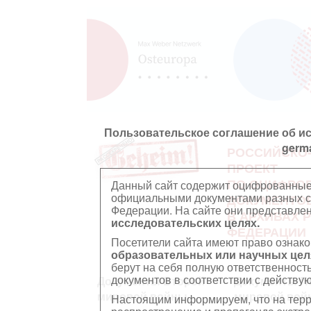
Пользовательское соглашение об и
germ
РОССИЙСКО
ПРОЕКТ
ПО ОЦИФРО
Данный сайт содержит оцифрованные
официальными документами разных ст
ДОКУМЕНТО
Федерации. На сайте они представл
В АРХИВАХ 
исследовательских целях.
ФЕДЕРАЦИИ
Посетители сайта имеют право ознако
образовательных или научных цел
берут на себя полную ответственност
документов в соответствии с действ
Документы Второй
Документы П
мировой войны
мировой вой
Настоящим информируем, что на тер