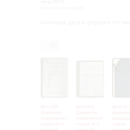
мм-дд
(3117)
Право на ознакомление с документами
Количество листов
(881)
принятия условий настоящего соглаш
Конечная дата в формате гггг-мм
Дело 234.
Дело 243.
Дело 147
Документы
Документы
Докумен
оперативного
оперативного
разведыв
отдела 30-й
отдела 31-й
отдела
пехотной
пехотной
командо