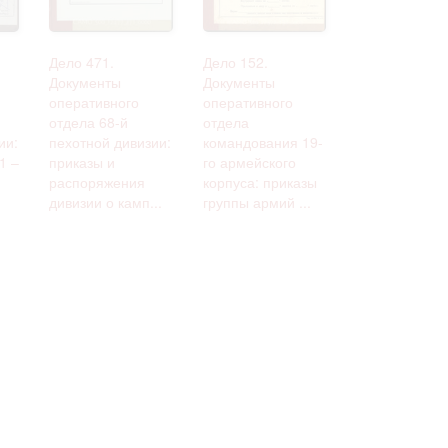
 только после
Дело 471.
Дело 152.
Документы
Документы
оперативного
оперативного
отдела 68-й
отдела
ии:
пехотной дивизии:
командования 19-
1 –
приказы и
го армейского
распоряжения
корпуса: приказы
дивизии о камп...
группы армий ...