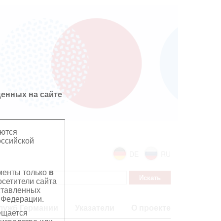
енных на сайте
яются
оссийской
DE
RU
ументы только
в
сетители сайта
дставленных
 Федерации.
лужб Германии
Указатели
О проекте
ещается