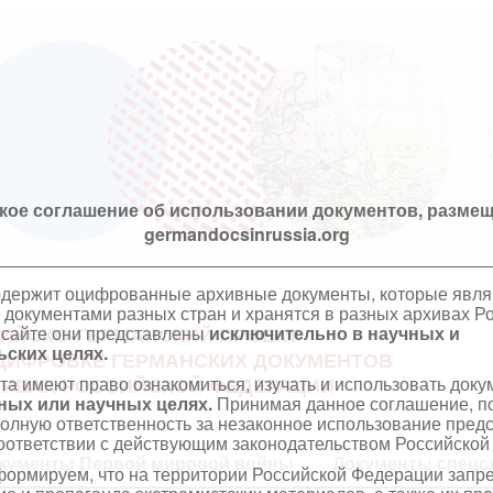
кое соглашение об использовании документов, размещ
germandocsinrussia.org
одержит оцифрованные архивные документы, которые явл
документами разных стран и хранятся в разных архивах Р
 сайте они представлены
исключительно в научных и
ИЙСКО-ГЕРМАНСКИЙ ПРОЕКТ
ских целях.
ЦИФРОВКЕ ГЕРМАНСКИХ ДОКУМЕНТОВ
та имеют право ознакомиться, изучать и использовать док
ХИВАХ РОССИЙСКОЙ ФЕДЕРАЦИИ
ных или научных целях.
Принимая данное соглашение, по
полную ответственность за незаконное использование пре
оответствии с действующим законодательством Российской
кументы Первой мировой войны
Документы спецс
ормируем, что на территории Российской Федерации запр