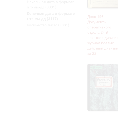
Начальная дата в формате
Право на ознак
гггг-мм-дд
(3301)
принятия усло
Конечная дата в формате
Дело 196.
гггг-мм-дд
(3117)
Документы
Количество листов
(881)
оперативного
отдела 24-й
пехотной дивизии
журнал боевых
действий дивизи
за 22....