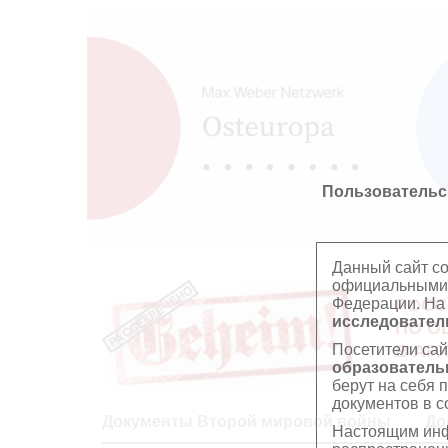
Пользовательс
Данный сайт с
официальными 
Федерации. На
РОСС
исследователь
ПО О
Посетители сай
В АР
образователь
берут на себя 
документов в с
Документы Второй мировой войны
До
Настоящим инф