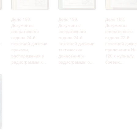
омление с документами, размещенными на сайте, возникает
вий настоящего соглашения.
Дело 198.
Дело 199.
Дело 188.
Документы
Документы
Документы
оперативного
оперативного
оперативного
отдела 24-й
отдела 24-й
отдела 22-й
:
пехотной дивизии:
пехотной дивизии:
пехотной дивиз
приказы,
тактические
приложения № 
и
распоряжения и
донесения и
120 к журналу
радиограммы к...
радиограммы о...
боевых...