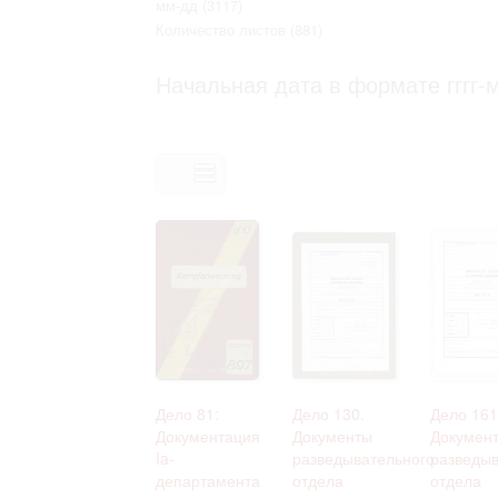
мм-дд
(3117)
Право на ознакомление с документами
Количество листов
(881)
принятия условий настоящего соглаш
Начальная дата в формате гггг-м
Дело 81:
Дело 130.
Дело 161
Документация
Документы
Докумен
Ia-
разведывательного
разведыв
департамента
отдела
отдела