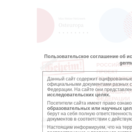
Пользовательское соглашение об и
germ
РОССИЙСКО
ПРОЕКТ
ПО ОЦИФРО
Данный сайт содержит оцифрованные
официальными документами разных ст
ДОКУМЕНТО
Федерации. На сайте они представл
В АРХИВАХ 
исследовательских целях.
ФЕДЕРАЦИИ
Посетители сайта имеют право ознако
образовательных или научных цел
берут на себя полную ответственност
документов в соответствии с действ
Документы Второй
Документы П
мировой войны
мировой вой
Настоящим информируем, что на тер