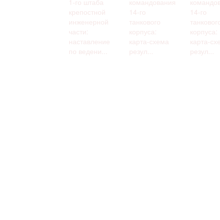
1-го штаба
командования
командо
крепостной
14-го
14-го
инженерной
танкового
танковог
части:
корпуса:
корпуса:
наставление
карта-схема
карта-сх
по ведени...
резул...
резул...