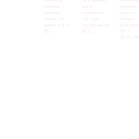
дивизии:
карта
дивизии:
приказы
положения
журнал
штаба 6-й
«Б» - по
боевых
армии и 9-го,
состоянию на
действий
26-г...
26.0...
10. –
26.05.194