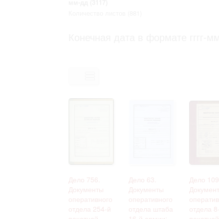
мм-дд
(3117)
Право на ознакомление с документами
Количество листов
(881)
принятия условий настоящего соглаш
Конечная дата в формате гггг-мм
Дело 756.
Дело 63.
Дело 109
Документы
Документы
Докумен
оперативного
оперативного
оператив
отдела 254-й
отдела штаба
отдела 8
пехотной
16-й армии:
пехотной