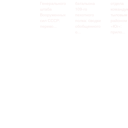
Генерального
батальона
отдела
штаба
109-го
команду
Вооруженных
пехотного
тыловым
сил СССР:
полка: cводки
районом
перево...
обобщенного
«Юг»:
о...
прило...