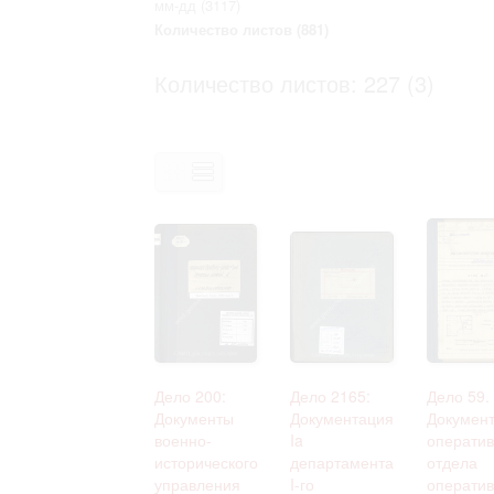
мм-дд
(3117)
Право на ознакомление с документами
Количество листов
(881)
принятия условий настоящего соглаш
Количество листов: 227 (3)
Дело 200:
Дело 2165:
Дело 59.
Документы
Документация
Докумен
военно-
Ia
оператив
исторического
департамента
отдела
управления
I-го
оператив