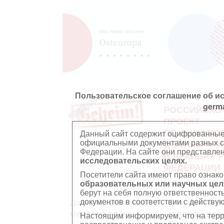
Пользовательское соглашение об и
germ
РОССИЙСКО
ПРОЕКТ
ПО ОЦИФРО
Данный сайт содержит оцифрованные
официальными документами разных ст
ДОКУМЕНТО
Федерации. На сайте они представл
В АРХИВАХ 
исследовательских целях.
ФЕДЕРАЦИИ
Посетители сайта имеют право ознако
образовательных или научных цел
берут на себя полную ответственност
документов в соответствии с действ
Документы Второй
Документы П
мировой войны
мировой вой
Настоящим информируем, что на тер