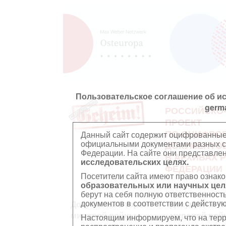
Пользовательское соглашение об и
germ
РОССИЙСКО
ПРОЕКТ
ПО ОЦИФРО
Данный сайт содержит оцифрованные
официальными документами разных ст
ДОКУМЕНТО
Федерации. На сайте они представл
В АРХИВАХ 
исследовательских целях.
ФЕДЕРАЦИИ
Посетители сайта имеют право ознако
образовательных или научных цел
берут на себя полную ответственност
документов в соответствии с действ
Документы Второй
Документы П
мировой войны
мировой вой
Настоящим информируем, что на тер