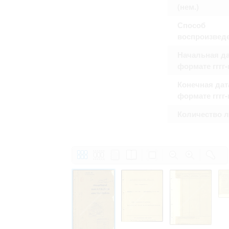
Право на ознакомление с документами
(нем.)
принятия условий настоящего соглаш
Способ
воспроизвед
Начальная да
формате гггг
Конечная дат
формате гггг
Количество 