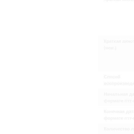
Право на ознакомление с документами
принятия условий настоящего соглаш
Краткая анно
(нем.)
Способ
воспроизвед
Начальная да
формате гггг
Конечная дат
формате гггг
Количество 