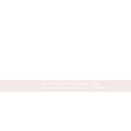
Просмотров этой страницы
2125
Просмотров всех страниц
18365672