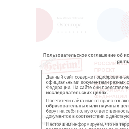
Пользовательское соглашение об и
germ
РОССИЙСКО
ПРОЕКТ
ПО ОЦИФРО
Данный сайт содержит оцифрованные
официальными документами разных ст
ДОКУМЕНТО
Федерации. На сайте они представл
В АРХИВАХ 
исследовательских целях.
ФЕДЕРАЦИИ
Посетители сайта имеют право ознако
образовательных или научных цел
берут на себя полную ответственност
документов в соответствии с действ
Документы Второй
Документы П
мировой войны
мировой вой
Настоящим информируем, что на тер