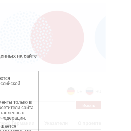
енных на сайте
яются
оссийской
DE
RU
ументы только
в
сетители сайта
дставленных
 Федерации.
лужб Германии
Указатели
О проекте
ещается