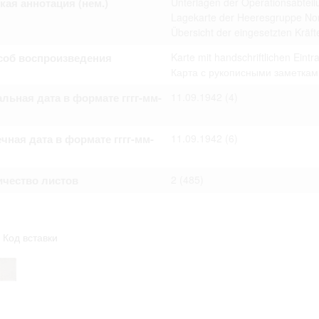
кая аннотация (нем.)
Unterlagen der Operationsabteil
омление с документами, размещенными на сайте, возникает
Lagekarte der Heeresgruppe Nord
вий настоящего соглашения.
Übersicht der eingesetzten Kräft
соб воспроизведения
Karte mit handschriftlichen Ein
Карта с рукописными заметкам
льная дата в формате гггг-мм-
11.09.1942
(4)
чная дата в формате гггг-мм-
11.09.1942
(6)
ичество листов
2
(485)
Код вставки