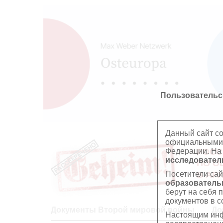
Пользовательс
Данный сайт с
официальными 
Федерации. На
РОСС
исследователь
ПО О
Посетители сай
В АР
образователь
берут на себя 
документов в с
Документы Второй мировой войны
До
Настоящим инф