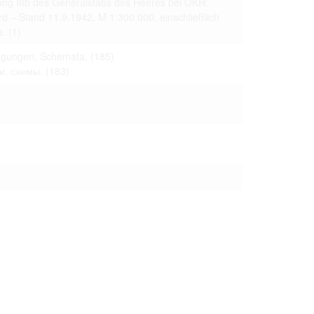
ung IIIb des Generalstabs des Heeres bei OKH:
 только после
 – Stand 11.9.1942, M 1:300.000, einschließlich
e.
(1)
tragungen, Schemata.
(185)
и, схемы.
(183)