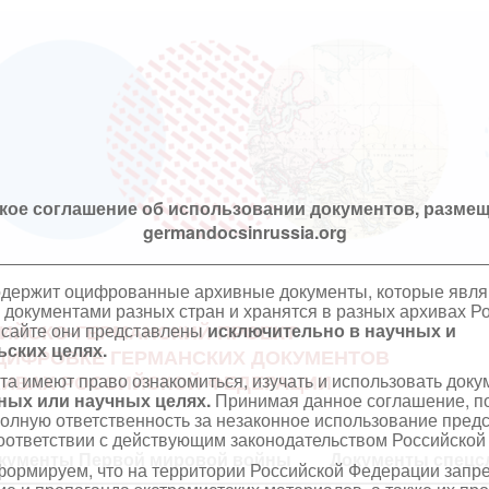
кое соглашение об использовании документов, размещ
germandocsinrussia.org
одержит оцифрованные архивные документы, которые явл
документами разных стран и хранятся в разных архивах Р
 сайте они представлены
исключительно в научных и
ИЙСКО-ГЕРМАНСКИЙ ПРОЕКТ
ских целях.
ЦИФРОВКЕ ГЕРМАНСКИХ ДОКУМЕНТОВ
та имеют право ознакомиться, изучать и использовать док
ХИВАХ РОССИЙСКОЙ ФЕДЕРАЦИИ
ных или научных целях.
Принимая данное соглашение, по
полную ответственность за незаконное использование пре
оответствии с действующим законодательством Российской
кументы Первой мировой войны
Документы спецс
ормируем, что на территории Российской Федерации запр