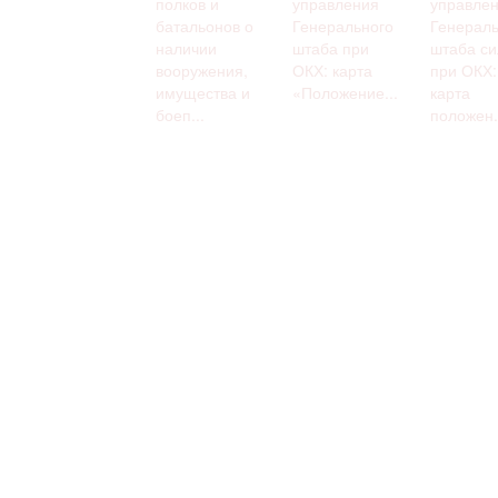
полков и
управления
управле
батальонов о
Генерального
Генераль
наличии
штаба при
штаба си
вооружения,
ОКХ: карта
при ОКХ:
имущества и
«Положение...
карта
боеп...
положен.