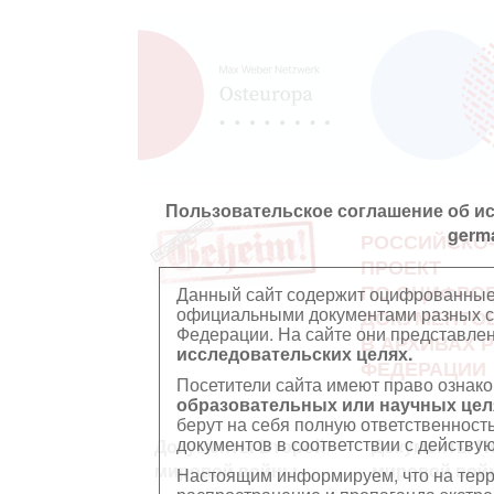
Пользовательское соглашение об и
germ
РОССИЙСКО
ПРОЕКТ
ПО ОЦИФРО
Данный сайт содержит оцифрованные
официальными документами разных ст
ДОКУМЕНТО
Федерации. На сайте они представл
В АРХИВАХ 
исследовательских целях.
ФЕДЕРАЦИИ
Посетители сайта имеют право ознако
образовательных или научных цел
берут на себя полную ответственност
документов в соответствии с действ
Документы Второй
Документы П
мировой войны
мировой вой
Настоящим информируем, что на тер