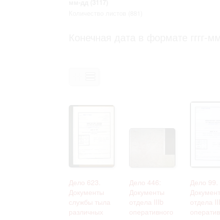
мм-дд
(3117)
Право на ознакомление с документами
Количество листов
(881)
принятия условий настоящего соглаш
Конечная дата в формате гггг-мм
Дело 623.
Дело 446:
Дело 99.
Документы
Документы
Докумен
службы тыла
отдела IIIb
отдела II
различных
оперативного
оператив