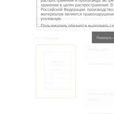
распространение и пропаганда экстре
хранение в целях распространения. В
Top
Фонд 500
Опись 12475 - Танковые корпуса
Российской Федерации, производство,
материалов является правонарушением
Дело 71. Документы командира 414-
уголовную.
артиллерийской группы: схематичес
Пользователь обязуется выполнять с
времени артиллерии 14-го танкового 
Персональные данные, содержащиеся
Покинуть 
Описание
копированию
, распространению ил
Сведения, касающиеся частной жизн
Шифр дел
имущества, не подлежат использова
обезличенном виде.
В отношении лиц, являющихся истор
должностными лицами (в рамках исп
Заголовок де
требования распространяются лишь н
остальном, пользователь принимает
с информацией, подлежащей защите
Воспроизводство документов, касающ
Пользователь принимает на себя юр
нарушения прав личности и правил
защите. Лица и организации, участв
Заголовок де
любой ответственности за нарушен
пользователями сайта.
(нем.)
Краткая анно