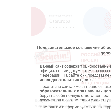
Пользовательское соглашение об и
germ
РОССИЙСКО
ПРОЕКТ
ПО ОЦИФРО
Данный сайт содержит оцифрованные
официальными документами разных ст
ДОКУМЕНТО
Федерации. На сайте они представл
В АРХИВАХ 
исследовательских целях.
ФЕДЕРАЦИИ
Посетители сайта имеют право ознако
образовательных или научных цел
берут на себя полную ответственност
документов в соответствии с действ
Документы Второй
Документы П
мировой войны
мировой вой
Настоящим информируем, что на тер