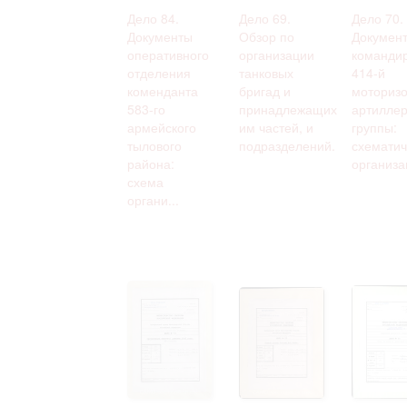
Дело 84.
Дело 69.
Дело 70.
Документы
Обзор по
Докумен
оперативного
организации
команди
отделения
танковых
414-й
коменданта
бригад и
моториз
583-го
принадлежащих
артиллер
армейского
им частей, и
группы:
тылового
подразделений.
схематич
района:
организа
схема
органи...