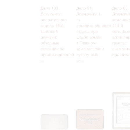
Дело 103.
Дело 51.
Дело 60.
Документы
Документы 1-
Докумен
оперативного
го
команди
отдела 16-й
организационного
414-й
танковой
отдела при
моториз
дивизии:
штабе армии
артиллер
обзорные
в Главном
группы:
сведения по
командовании
схематич
организационной
сухопутных
организа
...
си...