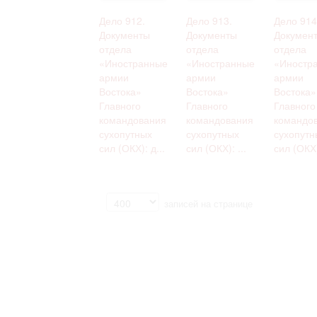
Дело 912.
Дело 913.
Дело 914
Документы
Документы
Докумен
отдела
отдела
отдела
«Иностранные
«Иностранные
«Иностр
армии
армии
армии
Востока»
Востока»
Востока»
Главного
Главного
Главного
командования
командования
командо
сухопутных
сухопутных
сухопутн
сил (ОКХ): д...
сил (ОКХ): ...
сил (ОКХ):
записей на странице