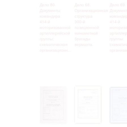
Дело 80.
Дело 68.
Дело 69.
Документы
Организационная
Докумен
командира
структура
команди
414-й
300-й
414-й
моторизованной
позиционной
моториз
артиллерийской
минометной
артиллер
группы:
бригады
группы:
схематическая
вермахта.
схематич
организационн...
организа