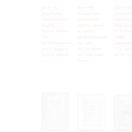
Дело 15.
Дело 88.
Дело 170
Документы
Схема сети
Докумен
оперативного
снабжения
оператив
отдела
группы армий
отдела ш
группы армий
во время
17-й арм
«Б»:
развертывания
схема
распределение
сил для
организа
сил и средств
наступления
17-й арм
группы армий
на Советский
по состоя
– ...
Союз.