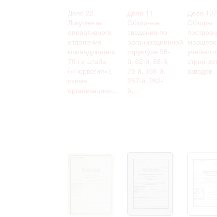
Дело 22.
Дело 11.
Дело 107
Документы
Обзорные
Обзоры
оперативного
сведения по
построен
отделения
организационной
маршево
командующего
структуре 56-
учебного
70-го штаба
й, 62-й, 68-й,
строя ро
(«Норвегия»):
75-й, 168-й,
взводов.
схема
257-й, 262-
организацион...
й,...