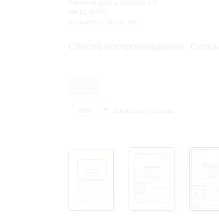
Конечная дата в формате гггг-
Право на ознакомление с документами
мм-дд
(3117)
принятия условий настоящего соглаш
Количество листов
(881)
Способ воспроизведения: Схемы
записей на странице