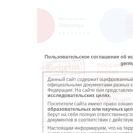
Пользовательское соглашение об и
germ
РОССИЙСКО
ПРОЕКТ
ПО ОЦИФРО
Данный сайт содержит оцифрованные
официальными документами разных ст
ДОКУМЕНТО
Федерации. На сайте они представл
В АРХИВАХ 
исследовательских целях.
ФЕДЕРАЦИИ
Посетители сайта имеют право ознако
образовательных или научных цел
берут на себя полную ответственност
документов в соответствии с действ
Документы Второй
Документы П
мировой войны
мировой вой
Настоящим информируем, что на тер