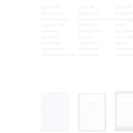
Дело 100.
Дело 46.
Дело 59.
Документы
Документы
Докумен
оперативного
разведывательного
команди
отдела 14-й
штаба 3-го
414-й
танковой
Белорусского
моториз
дивизии:
фронта:
артиллер
обзорные
сведения и
группы:
сведения по
обзоры по
схематич
организационной...
организац...
организа