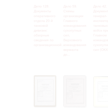
Дело 128.
Дело 59.
Дело 42.
Документы
Схемы
Докумен
оперативного
организации
генерал-
отдела 20-й
Главного
инспекто
танковой
командования
танковых
дивизии:
сухопутных
войск пр
обзорные
сил,
Главном
сведения по
Верховного
командо
организационной...
командования
сухопутн
вермахта
сил (ОКХ):
до...