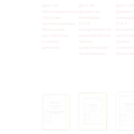
Дело 32.
Дело 54.
Дело 123
Организационные
Документы
Докумен
структуры
командира
команди
противотанковых
414-й
414-й
батальонов
моторизованной
моториз
при пехотных
артиллерийской
артиллер
и горных
группы:
группы:
дивизиях.
схематическая
схематич
организацион...
организац