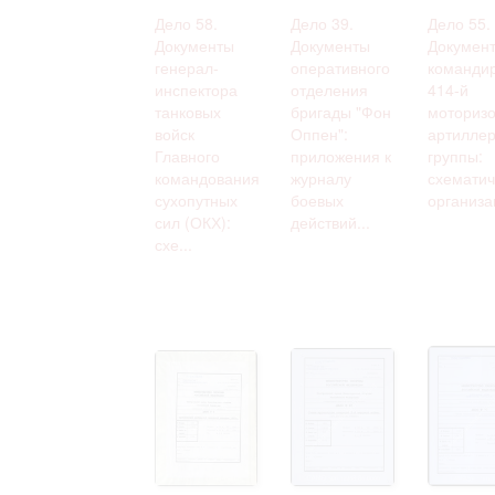
Дело 58.
Дело 39.
Дело 55.
Документы
Документы
Докумен
генерал-
оперативного
команди
инспектора
отделения
414-й
танковых
бригады "Фон
моториз
войск
Оппен":
артиллер
Главного
приложения к
группы:
командования
журналу
схематич
сухопутных
боевых
организа
сил (ОКХ):
действий...
схе...