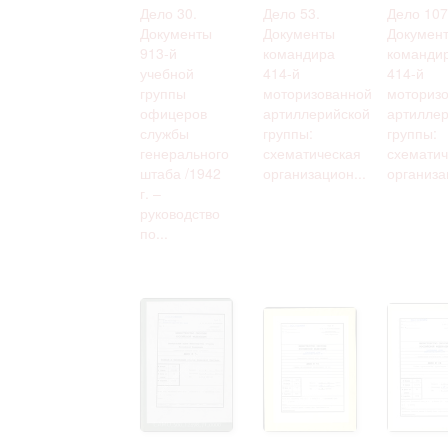
Дело 30.
Дело 53.
Дело 107
Документы
Документы
Докумен
913-й
командира
команди
учебной
414-й
414-й
группы
моторизованной
моториз
офицеров
артиллерийской
артиллер
службы
группы:
группы:
генерального
схематическая
схематич
штаба /1942
организацион...
организа
г. –
руководство
по...