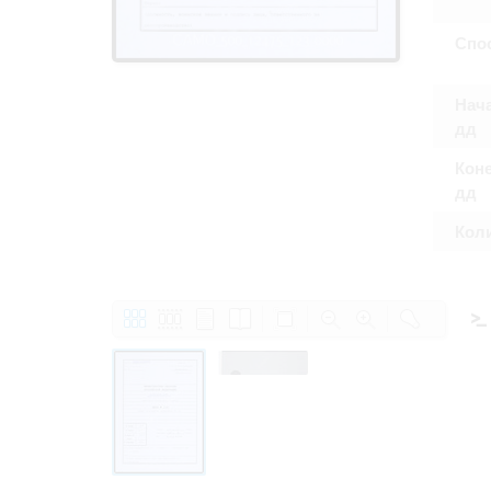
Право на ознак
принятия усло
Спо
Нача
дд
Коне
дд
Кол