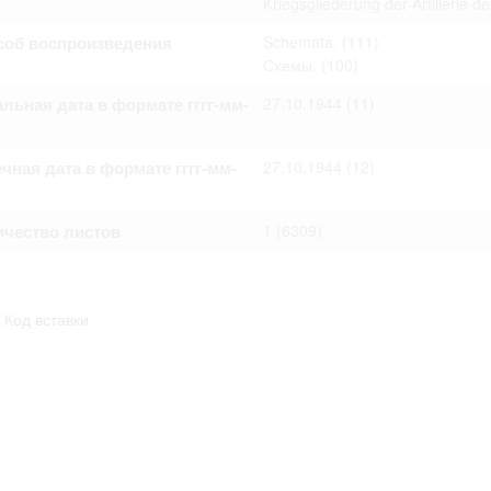
Kriegsgliederung der Artillerie 
омление с документами, размещенными на сайте, возникает
вий настоящего соглашения.
соб воспроизведения
Schemata.
(111)
Схемы.
(100)
льная дата в формате гггг-мм-
27.10.1944
(11)
чная дата в формате гггг-мм-
27.10.1944
(12)
ичество листов
1
(6309)
Код вставки