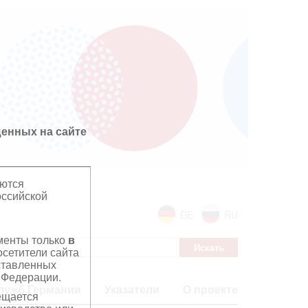
енных на сайте
яются
оссийской
DE
RU
ументы только
в
сетители сайта
дставленных
 Федерации.
лужб Германии
Указатели
О проекте
ещается