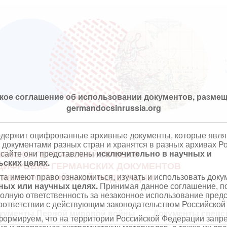
кое соглашение об использовании документов, размещ
germandocsinrussia.org
одержит оцифрованные архивные документы, которые явл
документами разных стран и хранятся в разных архивах Р
 сайте они представлены
исключительно в научных и
ИЙСКО-ГЕРМАНСКИЙ ПРОЕКТ
ских целях.
ЦИФРОВКЕ ГЕРМАНСКИХ ДОКУМЕНТОВ
та имеют право ознакомиться, изучать и использовать док
ХИВАХ РОССИЙСКОЙ ФЕДЕРАЦИИ
ных или научных целях.
Принимая данное соглашение, по
полную ответственность за незаконное использование пре
оответствии с действующим законодательством Российской
кументы Первой мировой войны
Документы спецс
ормируем, что на территории Российской Федерации запр