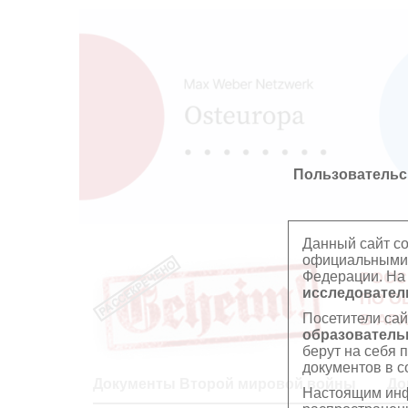
Пользовательс
Данный сайт с
официальными 
Федерации. На
РОСС
исследователь
ПО О
Посетители сай
В АР
образователь
берут на себя 
документов в с
Документы Второй мировой войны
До
Настоящим инф