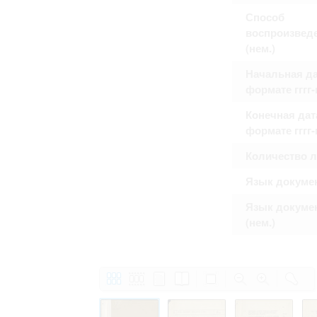
Право на ознакомление с документами
Способ
принятия условий настоящего соглаш
воспроизвед
(нем.)
Начальная да
формате гггг
Конечная дат
формате гггг
Количество 
Язык докуме
Язык докуме
(нем.)