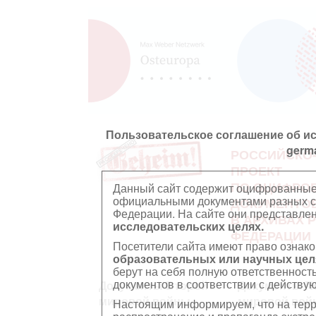
Пользовательское соглашение об и
germ
РОССИЙСКО
ПРОЕКТ
ПО ОЦИФРО
Данный сайт содержит оцифрованные
официальными документами разных ст
ДОКУМЕНТО
Федерации. На сайте они представл
В АРХИВАХ 
исследовательских целях.
ФЕДЕРАЦИИ
Посетители сайта имеют право ознако
образовательных или научных цел
берут на себя полную ответственност
документов в соответствии с действ
Документы Второй
Документы П
мировой войны
мировой вой
Настоящим информируем, что на тер