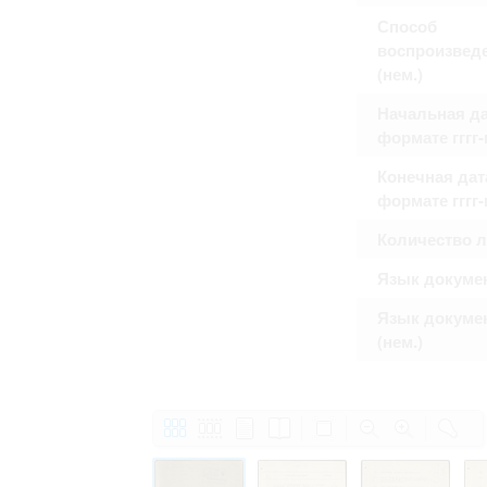
Право на ознакомление с документами
Способ
принятия условий настоящего соглаш
воспроизвед
(нем.)
Начальная да
формате гггг
Конечная дат
формате гггг
Количество 
Язык докуме
Язык докуме
(нем.)