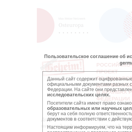
Пользовательское соглашение об и
germ
РОССИЙСКО
ПРОЕКТ
ПО ОЦИФРО
Данный сайт содержит оцифрованные
официальными документами разных ст
ДОКУМЕНТО
Федерации. На сайте они представл
В АРХИВАХ 
исследовательских целях.
ФЕДЕРАЦИИ
Посетители сайта имеют право ознако
образовательных или научных цел
берут на себя полную ответственност
документов в соответствии с действ
Документы Второй
Документы П
мировой войны
мировой вой
Настоящим информируем, что на тер