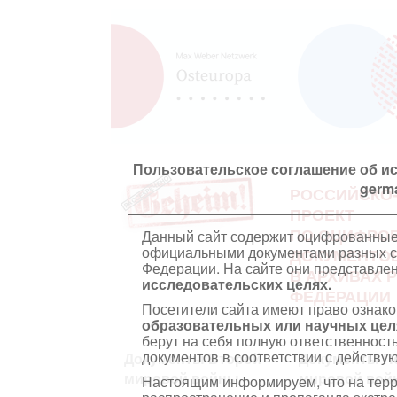
Пользовательское соглашение об и
germ
РОССИЙСКО
ПРОЕКТ
ПО ОЦИФРО
Данный сайт содержит оцифрованные
официальными документами разных ст
ДОКУМЕНТО
Федерации. На сайте они представл
В АРХИВАХ 
исследовательских целях.
ФЕДЕРАЦИИ
Посетители сайта имеют право ознако
образовательных или научных цел
берут на себя полную ответственност
документов в соответствии с действ
Документы Второй
Документы П
мировой войны
мировой вой
Настоящим информируем, что на тер