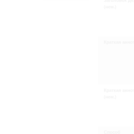
Право на ознакомление с документами
(нем.)
принятия условий настоящего соглаш
Краткая анно
Краткая анно
(нем.)
Способ