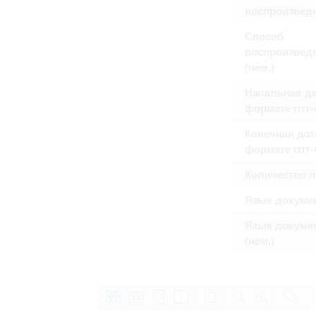
воспроизвед
Способ
воспроизвед
(нем.)
Начальная да
формате гггг
Конечная дат
формате гггг
Количество 
Язык докуме
Язык докуме
(нем.)