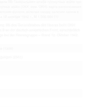
ела IIIb Генерального штаба сухопутных войск при
 только после
утных войск (ОКХ, нем. OKH): карта расположения
етском фронте, включая сводку наличии танков в
а 12 октября 1942 г., M 1:300.000
(1)
lung IIIb des Generalstabes des Heeres beim OKH:
 B an der deutsch-sowjetischen Front, einschließlich
e bei der Heeresgruppe – Stand 12. Oktober 1942,
ми
(1308)
ragungen
(2501)