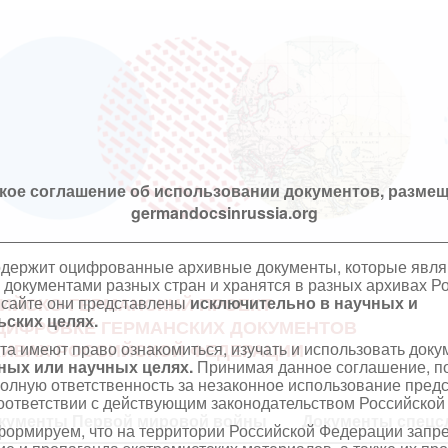
кое соглашение об использовании документов, размещ
germandocsinrussia.org
одержит оцифрованные архивные документы, которые явл
документами разных стран и хранятся в разных архивах Р
 сайте они представлены
исключительно в научных и
ИЙСКО-ГЕРМАНСКИЙ ПРОЕКТ
ских целях.
ЦИФРОВКЕ ГЕРМАНСКИХ ДОКУМЕНТОВ
та имеют право ознакомиться, изучать и использовать док
ХИВАХ РОССИЙСКОЙ ФЕДЕРАЦИИ
ных или научных целях.
Принимая данное соглашение, по
полную ответственность за незаконное использование пре
оответствии с действующим законодательством Российской
кументы Первой мировой войны
Документы спецс
ормируем, что на территории Российской Федерации запр