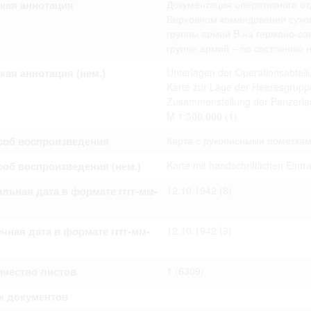
кая аннотация
Документация оперативного отд
омление с документами, размещенными на сайте, возникает
вий настоящего соглашения.
Верховном командовании сухоп
группы армий B на германо-сов
группе армий – по состоянию н
кая аннотация (нем.)
Unterlagen der Operationsabtei
Karte zur Lage der Heeresgruppe
Zusammenstellung der Panzerlag
M 1:300.000
(1)
соб воспроизведения
Карта с рукописными пометка
об воспроизведения (нем.)
Karte mit handschriftlichen Eint
льная дата в формате гггг-мм-
12.10.1942
(8)
чная дата в формате гггг-мм-
12.10.1942
(9)
ичество листов
1
(6309)
к документов