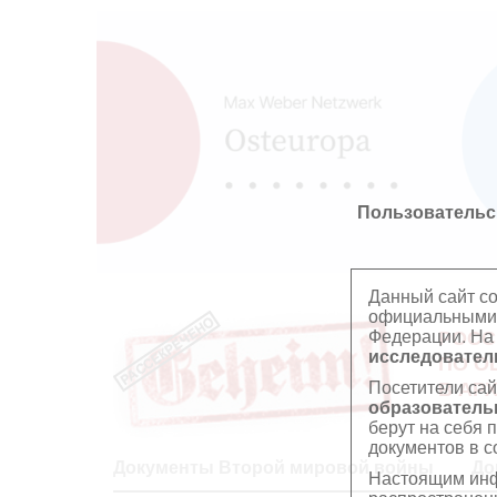
Пользовательс
Данный сайт с
официальными 
Федерации. На
РОСС
исследователь
ПО О
Посетители сай
В АР
образователь
берут на себя 
документов в с
Документы Второй мировой войны
До
Настоящим инф