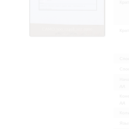
Крат
Право на ознак
принятия усло
Крат
Спо
Спос
Нача
дд
Коне
дд
Кол
Язы