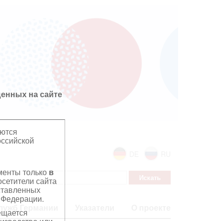
енных на сайте
яются
оссийской
DE
RU
ументы только
в
сетители сайта
дставленных
 Федерации.
лужб Германии
Указатели
О проекте
ещается