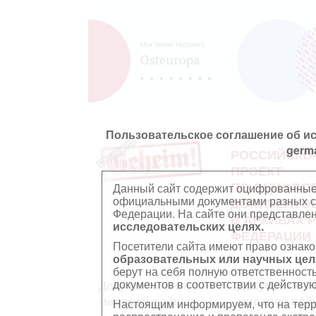
Пользовательское соглашение об и
germ
РОССИЙСКО
ПРОЕКТ
ПО ОЦИФРО
Данный сайт содержит оцифрованные
официальными документами разных ст
ДОКУМЕНТО
Федерации. На сайте они представл
В АРХИВАХ 
исследовательских целях.
ФЕДЕРАЦИИ
Посетители сайта имеют право ознако
образовательных или научных цел
берут на себя полную ответственност
документов в соответствии с действ
Документы Второй
Документы П
мировой войны
мировой вой
Настоящим информируем, что на тер