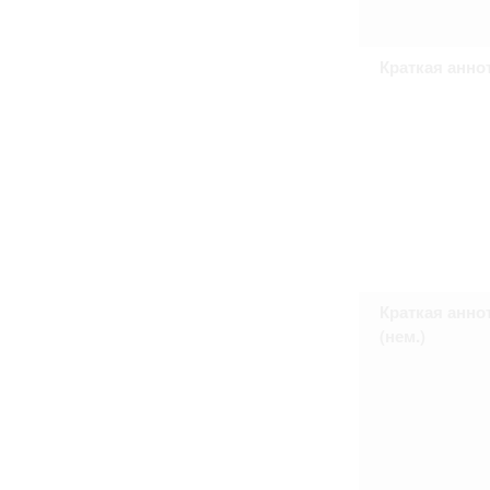
Право на ознакомление с документами
принятия условий настоящего соглаш
Краткая анно
Краткая анно
(нем.)