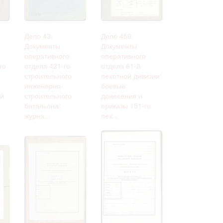
Дело 43.
Дело 459.
Документы
Документы
оперативного
оперативного
го
отдела 421-го
отдела 61-й
строительного
пехотной дивизии:
инженерно-
боевые
ий
строительного
донесения и
батальона:
приказы 151-го
журна...
пех...