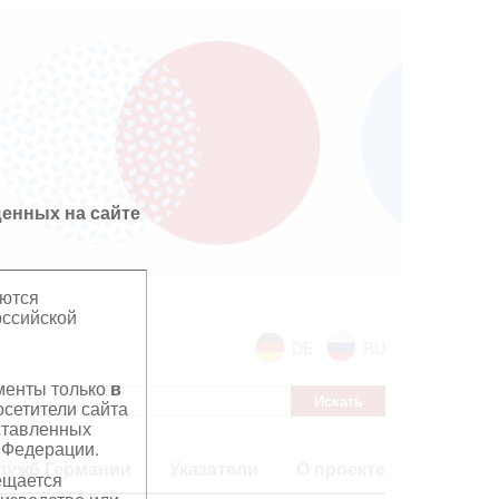
енных на сайте
яются
оссийской
DE
RU
ументы только
в
сетители сайта
дставленных
 Федерации.
лужб Германии
Указатели
О проекте
ещается