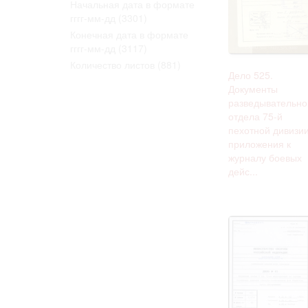
Начальная дата в формате
Право на ознак
гггг-мм-дд
(3301)
принятия усло
Конечная дата в формате
гггг-мм-дд
(3117)
Количество листов
(881)
Дело 525.
Документы
разведывательно
отдела 75-й
пехотной дивизии
приложения к
журналу боевых
дейс...