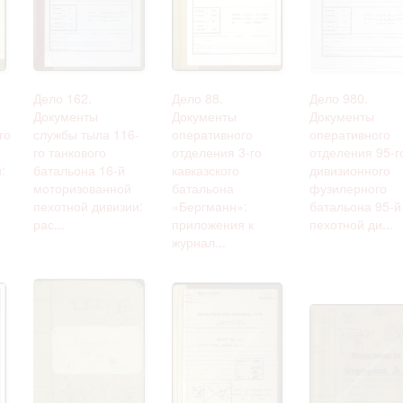
омление с документами, размещенными на сайте, возникает
вий настоящего соглашения.
Дело 162.
Дело 88.
Дело 980.
Документы
Документы
Документы
го
службы тыла 116-
оперативного
оперативного
го танкового
отделения 3-го
отделения 95-г
:
батальона 16-й
кавказского
дивизионного
моторизованной
батальона
фузилерного
пехотной дивизии:
«Бергманн»:
батальона 95-й
рас...
приложения к
пехотной ди...
журнал...