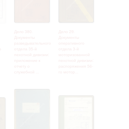
 только после
Дело 380.
Дело 29.
Документы
Документы
разведывательного
оперативного
о
отдела 35-й
отдела 3-й
пехотной дивизии:
моторизованной
приложение к
пехотной дивизии:
отчету о
распоряжения 56-
служебной ...
го мотор...