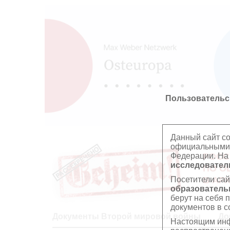
Пользовательс
Данный сайт с
официальными 
Федерации. На
РОСС
исследователь
ПО О
Посетители сай
В АР
образователь
берут на себя 
документов в с
Документы Второй мировой войны
До
Настоящим инф