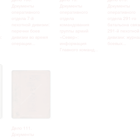
Документы
Документы
Документы
оперативного
оперативного
оперативного
отдела 7-й
отдела
отдела 291-го
о
пехотной дивизии:
командования
батальона связ
перечни боев
группы армий
291-й пехотной
:
дивизии во время
«Север»:
дивизии: журна
операции...
информация
боевых...
Главного команд...
Дело 111.
Документы