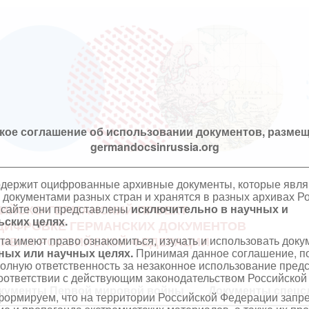
кое соглашение об использовании документов, размещ
germandocsinrussia.org
одержит оцифрованные архивные документы, которые явл
документами разных стран и хранятся в разных архивах Р
 сайте они представлены
исключительно в научных и
ИЙСКО-ГЕРМАНСКИЙ ПРОЕКТ
ских целях.
ЦИФРОВКЕ ГЕРМАНСКИХ ДОКУМЕНТОВ
та имеют право ознакомиться, изучать и использовать док
ХИВАХ РОССИЙСКОЙ ФЕДЕРАЦИИ
ных или научных целях.
Принимая данное соглашение, по
полную ответственность за незаконное использование пре
оответствии с действующим законодательством Российской
кументы Первой мировой войны
Документы спецс
ормируем, что на территории Российской Федерации запр