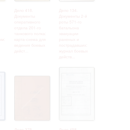
Дело 418.
Дело 134.
Документы
Документы 2-й
оперативного
роты 571-го
отдела 201-го
батальона
й
танкового полка:
эвакуации
ии:
карта-схема для
раненых и
ведения боевых
пострадавших:
дейст...
журнал боевых
действ...
Дело 375.
Дело 458.