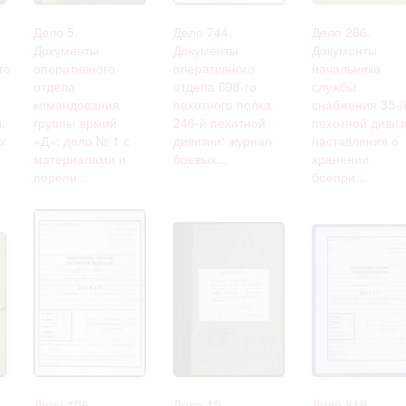
Дело 5.
Дело 744.
Дело 266.
Документы
Документы
Документы
го
оперативного
оперативного
начальника
отдела
отдела 698-го
службы
командования
пехотного полка
снабжения 35-
:
группы армий
246-й пехотной
пехотной дивиз
х
«Д»: дело № 1 с
дивизии: журнал
наставления о
материалами и
боевых...
хранении
перепи...
боепри...
Дело 106.
Дело 15.
Дело 819.