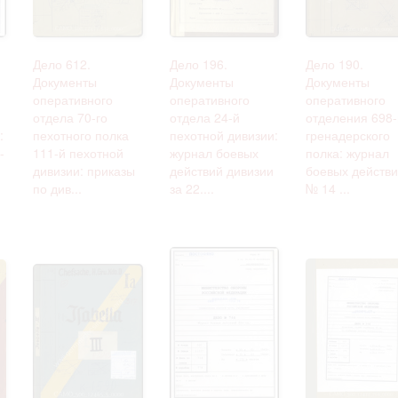
Дело 612.
Дело 196.
Дело 190.
Документы
Документы
Документы
оперативного
оперативного
оперативного
отдела 70-го
отдела 24-й
отделения 698-
:
пехотного полка
пехотной дивизии:
гренадерского
-
111-й пехотной
журнал боевых
полка: журнал
дивизии: приказы
действий дивизии
боевых действ
по див...
за 22....
№ 14 ...