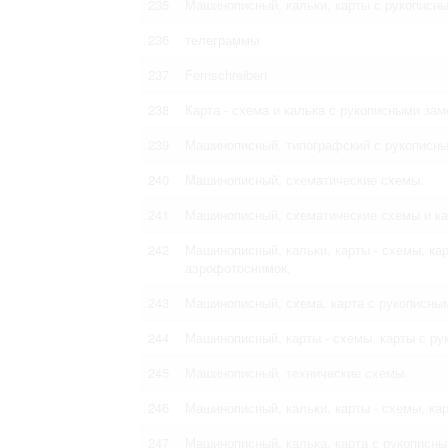
235
Машинописный, кальки, карты с рукописн
236
телеграммы
237
Fernschreiben
238
Карта - схема и калька с рукописными зам
239
Машинописный, типографский с рукописны
240
Машинописный, схематические схемы.
241
Машинописный, схематические схемы и ка
242
Машинописный, кальки, карты - схемы, ка
аэрофотоснимок.
243
Машинописный, схема, карта с рукописны
244
Машинописный, карты - схемы, карты с р
245
Машинописный, технические схемы.
246
Машинописный, кальки, карты - схемы, ка
247
Машинописный, калька, карта с рукописны