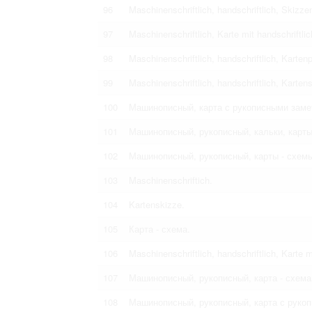
96
Maschinenschriftlich, handschriftlich, Skizze
97
Maschinenschriftlich, Karte mit handschriftli
98
Maschinenschriftlich, handschriftlich, Karte
99
Maschinenschriftlich, handschriftlich, Karte
100
Машинописный, карта с рукописными заме
101
Машинописный, рукописный, кальки, карты
102
Машинописный, рукописный, карты - схемы
103
Maschinenschriftich.
104
Kartenskizze.
105
Карта - схема.
106
Maschinenschriftlich, handschriftlich, Karte 
107
Машинописный, рукописный, карта - схема
108
Машинописный, рукописный, карта с рукоп