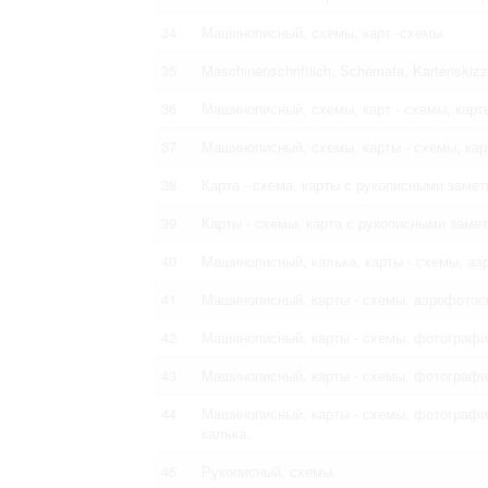
34
Машинописный, схемы, карт -схемы.
35
Maschinenschriftlich, Schemata, Kartenskizze
36
Машинописный, схемы, карт - схемы, карт
37
Машинописный, схемы, карты - схемы, кар
38
Карта - схема, карты с рукописными замет
39
Карты - схемы, карта с рукописными заме
40
Машинописный, калька, карты - схемы, аэ
41
Машинописный, карты - схемы, аэрофотос
42
Машинописный, карты - схемы, фотографи
43
Машинописный, карты - схемы, фотографи
44
Машинописный, карты - схемы, фотографи
калька.
45
Рукописный, схемы.