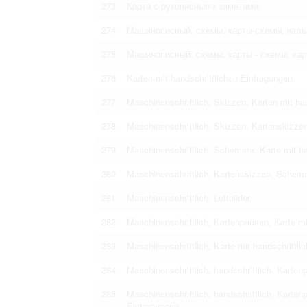
273
Карта с рукописными заметами.
274
Машинописный, схемы, карты-схемы, каль
275
Машинописный. схемы, карты - схемы, кар
276
Karten mit handschriftlichen Eintragungen.
277
Maschinenschriftlich, Skizzen, Karten mit ha
278
Maschinenschriftlich, Skizzen, Kartenskizzen
279
Maschinenschriftlich, Schemata, Karte mit ha
280
Maschinenschriftlich, Kartenskizzen, Schemat
281
Maschinenschriftlich, Luftbilder.
282
Maschinenschriftlich, Kartenpausen, Karte mi
283
Maschinenschriftlich, Karte mit handschriftl
284
Maschinenschriftlich, handschriftlich, Karten
285
Maschinenschriftlich, handschriftlich, Karten
Eintragungen.