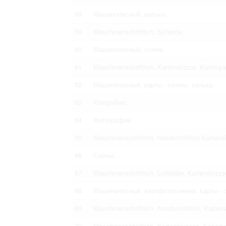
58
Машинописный, калька.
59
Maschinenschriftlich, Schema.
60
Машинописный, схема.
61
Maschinenschriftlich, Kartenskizze, Kartenp
62
Машинописный, карты - схемы, калька.
63
Fotografien.
64
Фотографии.
65
Maschinenschriftlich, handschritflich Kartens
66
Схемы.
67
Maschinenschriftlich, Luftbilder, Kartenskizze
68
Машинописный, аэрофотоснимки, карты - 
69
Maschinenschriftlich, handschriftlich, Karten
70
Maschinenschriftlich, Kartenskizzen, Schema