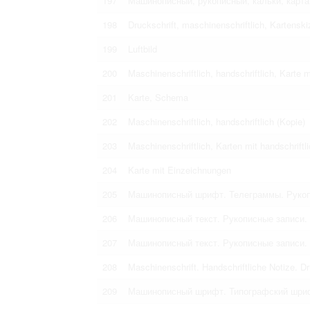
197
Машинописный, рукописный, кальки, карта
198
Druckschrift, maschinenschriftlich, Kartensk
199
Luftbild
200
Maschinenschriftlich, handschriftlich, Karte
201
Karte, Schema
202
Maschinenschriftlich, handschriftlich (Kopie)
203
Maschinenschriftlich, Karten mit handschrift
204
Karte mit Einzeichnungen
205
Машинописный шрифт. Телеграммы. Рукоп
206
Машинописный текст. Рукописные записи.
207
Машинописный текст. Рукописные записи.
208
Maschinenschrift. Handschriftliche Notize. Dr
209
Машинописный шрифт. Типографский шри