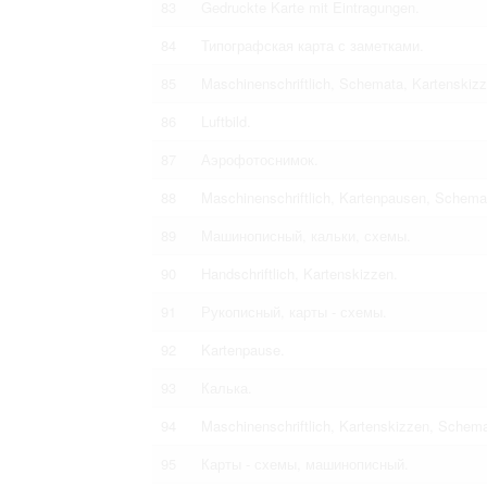
83
Gedruckte Karte mit Eintragungen.
84
Типографская карта с заметками.
85
Maschinenschriftlich, Schemata, Kartenskizz
86
Luftbild.
87
Аэрофотоснимок.
88
Maschinenschriftlich, Kartenpausen, Schema
89
Машинописный, кальки, схемы.
90
Handschriftlich, Kartenskizzen.
91
Рукописный, карты - схемы.
92
Kartenpause.
93
Калька.
94
Maschinenschriftlich, Kartenskizzen, Schema
95
Карты - схемы, машинописный.