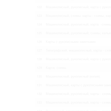
122
Машинописный, рукописный, карта с рукоп
123
Машинописный, схемы, карты - схемы, кар
124
Машинописный, рукописный, карта - схемы
125
Машинописный, рукописный, схемы, кальк
126
Карты с рукописными заметками.
127
Типографский, машинописный, карты - схе
128
Машинописный, рукописный, карта с руко
129
Карта, схема.
130
Машинописный, рукописный (копия).
131
Машинописный, карты с рукописными заме
132
Машинописный, рукописный, карты - схем
133
Машинописный, рукописный, карты - схем
134
Рукописный, машинописный, карты - схем