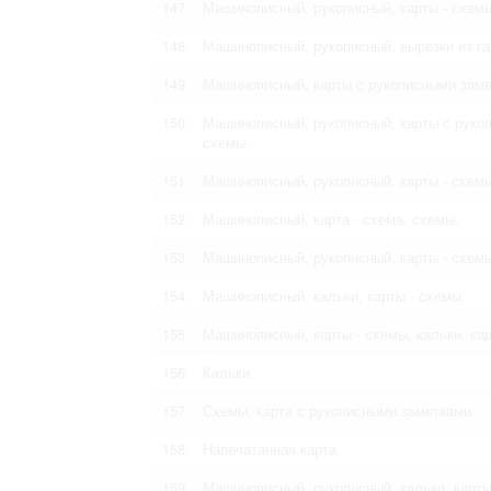
147
Машинописный, рукописный, карты - схемы
148
Машинописный, рукописный, вырезки из газ
149
Машинописный, карты с рукописными замет
150
Машинописный, рукописный, карты с рукоп
схемы.
151
Машинописный, рукописный, карты - схемы
152
Машинописный, карта - схема, схемы.
153
Машинописный, рукописный, карты - схемы
154
Машинописный, кальки, карты - схемы.
155
Машинописный, карты - схемы, кальки, ка
156
Кальки.
157
Схемы, карта с рукописными заметками.
158
Напечатанная карта.
159
Машинописный, рукописный, кальки, карты