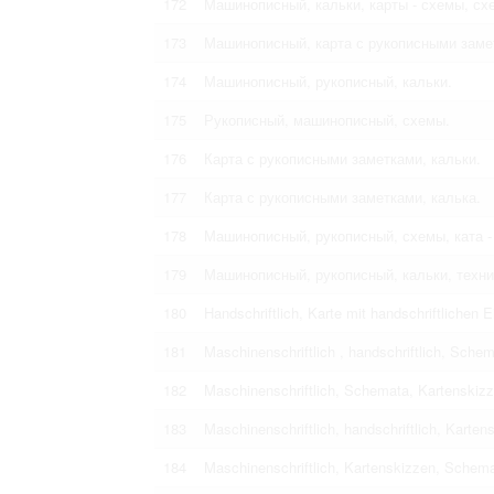
172
Машинописный, кальки, карты - схемы, сх
173
Машинописный, карта с рукописными замет
174
Машинописный, рукописный, кальки.
175
Рукописный, машинописный, схемы.
176
Карта с рукописными заметками, кальки.
177
Карта с рукописными заметками, калька.
178
Машинописный, рукописный, схемы, ката -
179
Машинописный, рукописный, кальки, техн
180
Handschriftlich, Karte mit handschriftlichen 
181
Maschinenschriftlich , handschriftlich, Sche
182
Maschinenschriftlich, Schemata, Kartenskiz
183
Maschinenschriftlich, handschriftlich, Karten
184
Maschinenschriftlich, Kartenskizzen, Schemat