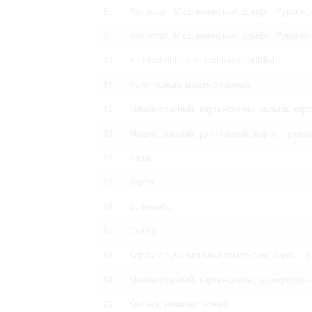
8
Фотостат. Машинописный шрифт. Рукописн
9
Фотостат. Машинописный шрифт. Рукописн
10
Handschriftlich, maschinenschriftlich.
11
Рукописный, машинописный.
12
Машинописный, карты-схемы, калька, карт
13
Машинописный, рукописный, карта с руко
14
Karte.
15
Карта.
16
Schemata.
17
Схема.
18
Карты с рукописными заметками, карты - 
19
Машинописный, карты-схемы, аэрофотосн
20
Калька, машинописный.