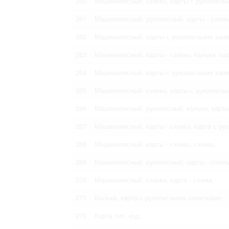
260
Машинописный, схемы, карты с рукописны
261
Машинописный, рукописный, карты - схемы
262
Машинописный. карты с рукописными заме
263
Машинописный, карты - схемы, кальки, ка
264
Машинописный, карты с рукописными заме
265
Машинописный, схемы, карты с рукописным
266
Машинописный, рукописный, кальки, карты
267
Машинописный, карты - схемы, карта с ру
268
Машинописный. карты - схемы, схемы.
269
Машинописный, рукописный, карты - схемы
270
Машинописный, схемы, карта - схема.
271
Калька, карта с рукописными заметками.
272
Карта тип. изд.