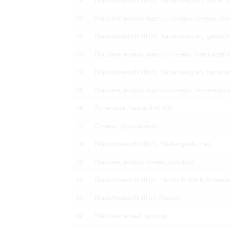
71
Машинописный, карты - схемы, схемы, фо
72
Maschinenschriftlich, Kartenskizzen, gedruck
73
Машинописный, карты - схемы, типографск
74
Maschinenschriftlich, Kartenskizzen, technis
75
Машинописный, карты - схемы, техническ
76
Schemata, handschriftlich.
77
Схемы, рукописный.
78
Maschinenschriftlich, Stellungsskizzen.
79
Машинописный, схемы позиций.
80
Maschinenschriftlich, handschriftlich,Schema
81
Maschinenschriftlich (Kopie).
82
Машинописный (копия).