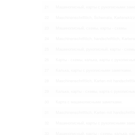
21
Машинописный, карты с рукописными замет
22
Maschinenschriftlich, Schemata, Kartenskizz
23
Машинописный, схемы, карты - схемы.
24
Maschinenschriftlich, handschriftlich, Karten
25
Машинописный, рукописный, карты - схем
26
Карты - схемы, калька, карты с рукописны
27
Калька, карты с рукописными заметками.
28
Maschinenschriftlich, Karten mit handschriftl
29
Калька, карты - схемы, карта с рукописны
30
Карта с машинописными заметками.
31
Maschinenschriftlich, Karten mit handschrif
32
Машинописный, карты с рукописными заме
33
Машинописный, карты - схемы, калька, ка