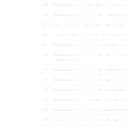
223
Машинописный, карты с рукописными замет
224
Машинописный, рукописный, технические 
225
Карты с рукописными заметками, схемы.
226
Типографский, с приложенными картами -
227
Машинописный, кальки, схемы, карты с р
228
Машинописный, рукописный, карты - схемы
аэрофотоснимок.
229
Машинописный, рукописный, технические 
230
Машинописный, рукописный. карты с руко
231
Машинописный, рукописный, кальки, карты
232
Машинописный, карты с рукописными замет
233
Машинописный, карты - с рукописными зам
234
Карты с рукописными заметками, карты - с