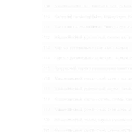
109
Maschinenschriftlich, handschriftlich, Schem
110
Karten mit handschriftlichen Eintragungen, K
111
Karten mit handschriftlichen Eintragungen, 
112
Машинописный, рукописный, схемы, карты
113
Карты с рукописными заметками, кальки.
114
Карты с рукописными заметками, кальки, 
115
Рукописный, карта с рукописными заметка
116
Машинописный, рукописный, схемы, карты 
117
Машинописный, рукописный, карты - схемы
118
Машинописный, карты - схемы, схемы, кар
119
Машинописный, рукописный, схемы, карта
120
Машинописный, схемы, карта с рукописны
121
Машинописный, рукописный, схемы, карты 