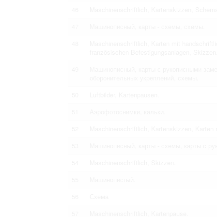
46
Maschinenschriftlich, Kartenskizzen, Schema
47
Машинописный, карты - схемы, схемы.
48
Maschinenschriftlich, Karten mit handschriftl
französischen Befestigungsanlagen, Skizzen
49
Машинописный, карты с рукописными зам
оборонительных укреплений, схемы.
50
Luftbilder, Kartenpausen.
51
Аэрофотоснимки, кальки.
52
Maschinenschriftlich, Kartenskizzen, Karten 
53
Машинописный, карты - схемы, карты с ру
54
Maschinenschriftlich, Skizzen.
55
Машинописгый.
56
Схема
57
Maschinenschriftlich, Kartenpause.