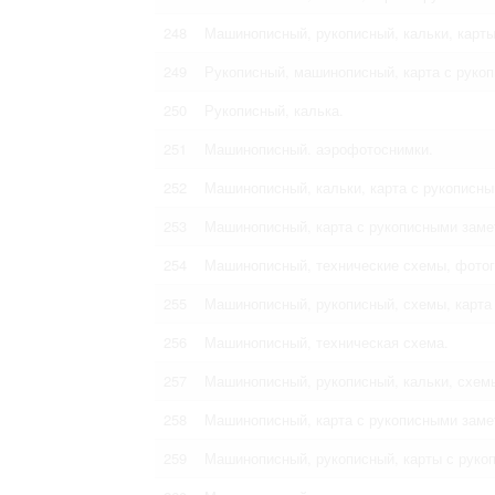
248
Машинописный, рукописный, кальки, карты
249
Рукописный, машинописный, карта с руко
250
Рукописный, калька.
251
Машинописный. аэрофотоснимки.
252
Машинописный, кальки, карта с рукописны
253
Машинописный, карта с рукописными замет
254
Машинописный, технические схемы, фото
255
Машинописный, рукописный, схемы, карта 
256
Машинописный, техническая схема.
257
Машинописный, рукописный, кальки, схем
258
Машинописный, карта с рукописными замет
259
Машинописный, рукописный, карты с рукоп