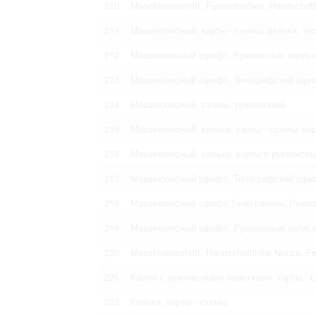
210
Maschinenschrift. Fernschreiben. Handschrift
211
Машинописный, карты - схемы, кальки, те
212
Машинописный шрифт. Рукописные записи
213
Машинописный шрифт. Типографский шриф
214
Машинописный, схемы, рукописный.
215
Машинописный, кальки, карты - схемы, ка
216
Машинописный, кальки, карты с рукописн
217
Машинописный шрифт. Типографский шриф
218
Машинописный шрифт.Телеграммы. Рукопи
219
Машинописный шрифт. Рукописные записи
220
Maschinenschrift. Handschriftliche Notize. Fe
221
Карты с рукописными заметками, карты - 
222
Кальки, карты - схемы.