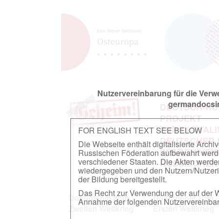
Nutzervereinbarung für die Ver
germandocsin
DEUTSCH-RU
PROJEKT
ZUR DIGITAL
FOR ENGLISH TEXT SEE BELOW
DEUTSCHER
Die Webseite enthält digitalisierte Arch
IN ARCHIVEN
Russischen Föderation aufbewahrt werden.
verschiedener Staaten. Die Akten werde
RUSSISCHEN
wiedergegeben und den Nutzern/Nutzeri
der Bildung bereitgestellt.
Das Recht zur Verwendung der auf der We
Dokumente zum
Dokumente zum
Annahme der folgenden Nutzervereinbaru
Zweiten Weltkrieg
Ersten Weltkrieg