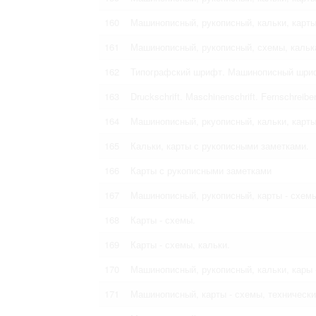
160
Машинописный, рукописный, кальки, карты
161
Машинописный, рукописный, схемы, кальк
162
Типографский шрифт. Машинописный шриф
163
Druckschrift. Maschinenschrift. Fernschreiben
164
Машинописный, ркуописный, кальки, карты
165
Кальки, карты с рукописными заметками.
166
Карты с рукописными заметками
167
Машинописный, рукописный, карты - схемы
168
Карты - схемы.
169
Карты - схемы, кальки.
170
Машинописный, рукописный, кальки, кары 
171
Машинописный, карты - схемы, технически