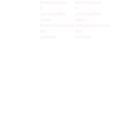
Artillerieschule
Artillerieschule
II
II
Jüterbog/Altes
Jüterbog/Altes
Lager:
Lager:
Unterrichtsmaterial
Unterrichtsmaterial
des
des
Lehrstab...
Lehrstab...