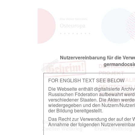
Nutzervereinbarung für die Ver
germandocsin
DEUTSCH-RU
PROJEKT
ZUR DIGITAL
FOR ENGLISH TEXT SEE BELOW
DEUTSCHER
Die Webseite enthält digitalisierte Arch
IN ARCHIVEN
Russischen Föderation aufbewahrt werden.
verschiedener Staaten. Die Akten werde
RUSSISCHEN
wiedergegeben und den Nutzern/Nutzeri
der Bildung bereitgestellt.
Das Recht zur Verwendung der auf der We
Dokumente zum
Dokumente zum
Annahme der folgenden Nutzervereinbaru
Zweiten Weltkrieg
Ersten Weltkrieg