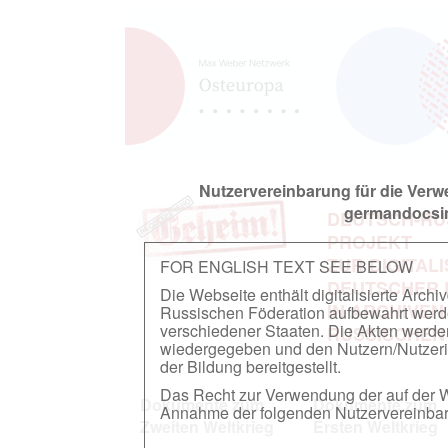
Nutzervereinbarung für die Ver
germandocsin
DEUTSCH-RU
PROJEKT
ZUR DIGITAL
FOR ENGLISH TEXT SEE BELOW
DEUTSCHER
Die Webseite enthält digitalisierte Arch
IN ARCHIVEN
Russischen Föderation aufbewahrt werden.
verschiedener Staaten. Die Akten werde
RUSSISCHEN
wiedergegeben und den Nutzern/Nutzeri
der Bildung bereitgestellt.
Das Recht zur Verwendung der auf der We
Dokumente zum
Dokumente zum
Annahme der folgenden Nutzervereinbaru
Zweiten Weltkrieg
Ersten Weltkrieg