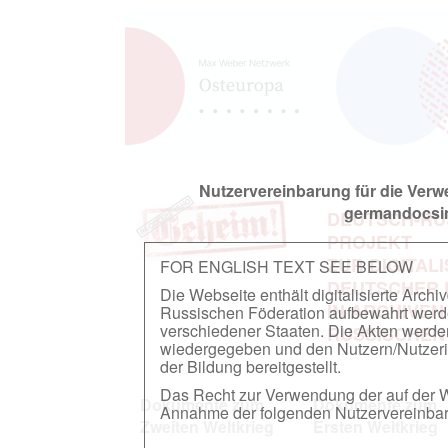
Nutzervereinbarung für die Ver
germandocsin
DEUTSCH-RU
PROJEKT
ZUR DIGITAL
FOR ENGLISH TEXT SEE BELOW
DEUTSCHER
Die Webseite enthält digitalisierte Arch
IN ARCHIVEN
Russischen Föderation aufbewahrt werden.
verschiedener Staaten. Die Akten werde
RUSSISCHEN
wiedergegeben und den Nutzern/Nutzeri
der Bildung bereitgestellt.
Das Recht zur Verwendung der auf der We
Dokumente zum
Dokumente zum
Annahme der folgenden Nutzervereinbaru
Zweiten Weltkrieg
Ersten Weltkrieg