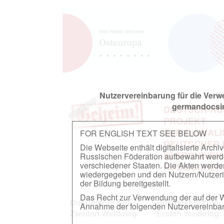
Nutzervereinbarung für die Ver
germandocsin
DEUTSCH-RU
PROJEKT
ZUR DIGITAL
FOR ENGLISH TEXT SEE BELOW
DEUTSCHER
Die Webseite enthält digitalisierte Arch
IN ARCHIVEN
Russischen Föderation aufbewahrt werden.
verschiedener Staaten. Die Akten werde
RUSSISCHEN
wiedergegeben und den Nutzern/Nutzeri
der Bildung bereitgestellt.
Das Recht zur Verwendung der auf der We
Dokumente zum
Dokumente zum
Annahme der folgenden Nutzervereinbaru
Zweiten Weltkrieg
Ersten Weltkrieg