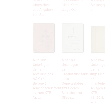
Übersichten
OKH: Karte
Stellung
und Angaben
„Lage O...
d...
zur G...
Akte 132.
Akte 160:
Akte 354.
Unterlagen
Unterlagen
Unterlag
der Ia-
der
der Ia-
Abteilung des
Organisationsabteilung
Abteilung
AOK 17:
I des
35.
Beilage 3
Generalstabes
Infanterie
Armeenachrichtenführer
des Heeres:
Anlagen 
17 zum KTB
Schreiben zur
KTB,
Nr. ...
Gliede...
11.-20.8
– B...