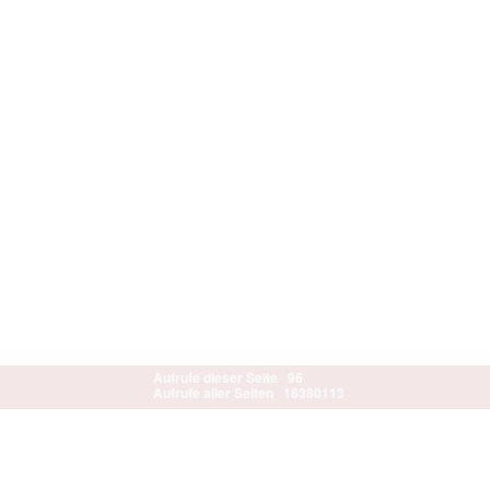
Aufrufe dieser Seite
96
Aufrufe aller Seiten
18380113