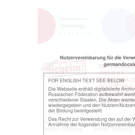
Nutzervereinbarung für die Ver
germandocsin
DEUTSCH-RU
PROJEKT
ZUR DIGITAL
FOR ENGLISH TEXT SEE BELOW
DEUTSCHER
Die Webseite enthält digitalisierte Arch
IN ARCHIVEN
Russischen Föderation aufbewahrt werden.
verschiedener Staaten. Die Akten werde
RUSSISCHEN
wiedergegeben und den Nutzern/Nutzeri
der Bildung bereitgestellt.
Das Recht zur Verwendung der auf der We
Dokumente zum
Dokumente zum
Annahme der folgenden Nutzervereinbaru
Zweiten Weltkrieg
Ersten Weltkrieg