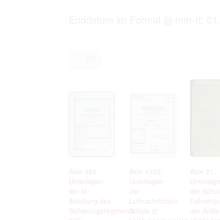
Personal data contained in documents p
distribution or transfer to third parties 
Enddatum im Format jjjj-mm-tt: 01
Data related to private life of particular
to use or may otherwise be used in an
Regarding persons that are historical fi
performance of their duties) these requi
sense of this notion. Otherwise, the use
data protection.
Reproduction of documents related to in
The user assumes legal responsibility b
information subject to data protection a
website production shall be free from al
users.
The right to familiarize with documents 
accept the terms hereof.
Akte 484.
Akte 1122:
Akte 21.
Unterlagen
Unterlagen
Unterlag
der Ia-
der
der Schul
Abteilung des
Luftnachrichten-
Fahnenju
Sicherungsregiments
Schule 2:
der Artille