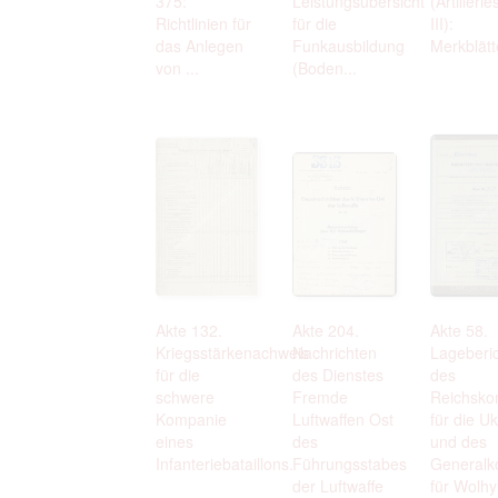
375:
Leistungsübersicht
(Artilleri
Richtlinien für
für die
III):
das Anlegen
Funkausbildung
Merkblätte
von ...
(Boden...
Akte 132.
Akte 204.
Akte 58.
Kriegsstärkenachweis
Nachrichten
Lageberi
für die
des Dienstes
des
schwere
Fremde
Reichsko
Kompanie
Luftwaffen Ost
für die U
eines
des
und des
Infanteriebataillons.
Führungsstabes
Generalk
der Luftwaffe
für Wolhy