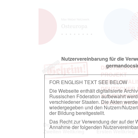
Nutzervereinbarung für die Ver
germandocsin
DEUTSCH-RU
PROJEKT
ZUR DIGITAL
FOR ENGLISH TEXT SEE BELOW
DEUTSCHER
Die Webseite enthält digitalisierte Arch
IN ARCHIVEN
Russischen Föderation aufbewahrt werden.
verschiedener Staaten. Die Akten werde
RUSSISCHEN
wiedergegeben und den Nutzern/Nutzeri
der Bildung bereitgestellt.
Das Recht zur Verwendung der auf der We
Dokumente zum
Dokumente zum
Annahme der folgenden Nutzervereinbaru
Zweiten Weltkrieg
Ersten Weltkrieg