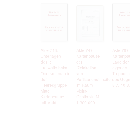
Akte 748.
Akte 749.
Akte 769.
Unterlagen
Kartenpause
Kartenpa
des Ic
der
Lage der
Luftwaffe beim
Dislokation
eigenen
Oberkommando
von
Truppen 
der
Partisaneneinheiten
des Gegn
Heeresgruppe
im Raum
8.7.-10.8
Mitte:
Mglin-
Kartenpause
Chotimsk, M
mit Meld...
1:300 000