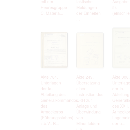
mit der
taktische
Ausgabe 
Heeresgruppe
Meldungen
54
C, Materia...
der Einheiten
(einschlie
...
Akte 784.
Akte 249.
Akte 308.
Unterlagen
Übersetzung
Unterlag
der Ia-
einer
der Ia-
Abteilung des
Instruktion des
Abteilung
Generalkommandos
OKH zur
General
des
Anlage und
des XXII.
Armeekorps
Überwindung
Armeekor
(Führungsstabes)
von
Lagemel
z.b.V.: B...
Minenfeldern
der u...
u.a.