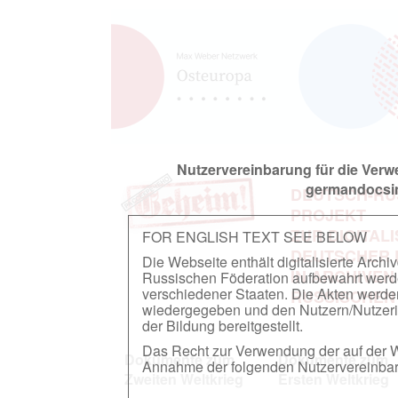
Nutzervereinbarung für die Ver
germandocsin
DEUTSCH-RU
PROJEKT
ZUR DIGITAL
FOR ENGLISH TEXT SEE BELOW
DEUTSCHER
Die Webseite enthält digitalisierte Arch
IN ARCHIVEN
Russischen Föderation aufbewahrt werden.
verschiedener Staaten. Die Akten werde
RUSSISCHEN
wiedergegeben und den Nutzern/Nutzeri
der Bildung bereitgestellt.
Das Recht zur Verwendung der auf der We
Dokumente zum
Dokumente zum
Annahme der folgenden Nutzervereinbaru
Zweiten Weltkrieg
Ersten Weltkrieg