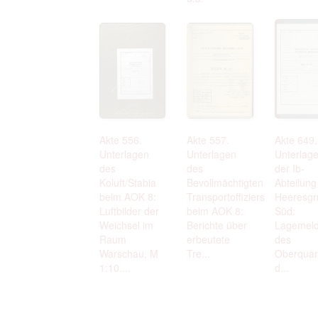
Akte 556.
Akte 557.
Akte 649.
Unterlagen
Unterlagen
Unterlag
des
des
der Ib-
Koluft/Stabia
Bevollmächtigten
Abteilung
beim AOK 8:
Transportoffiziers
Heeresgr
Luftbilder der
beim AOK 8:
Süd:
Weichsel im
Berichte über
Lagemel
Raum
erbeutete
des
Warschau, M
Tre...
Oberquart
1:10....
d...