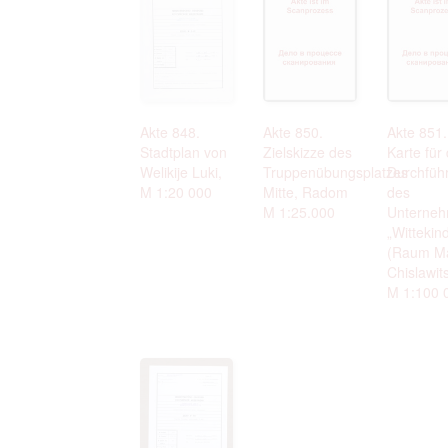
Akte 848.
Akte 850.
Akte 851.
Stadtplan von
Zielskizze des
Karte für 
Welikije Luki,
Truppenübungsplatzes
Durchfüh
M 1:20 000
Mitte, Radom
des
M 1:25.000
Unterne
„Wittekin
(Raum Ma
Chislawits
M 1:100 