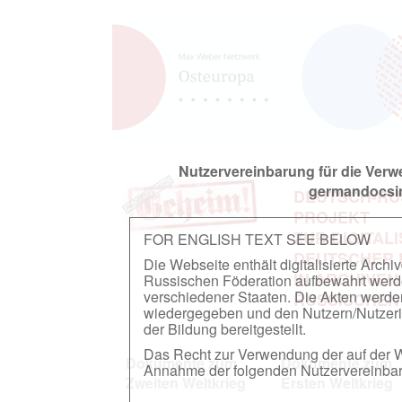
Nutzervereinbarung für die Ver
germandocsin
DEUTSCH-RU
PROJEKT
ZUR DIGITAL
FOR ENGLISH TEXT SEE BELOW
DEUTSCHER
Die Webseite enthält digitalisierte Arch
IN ARCHIVEN
Russischen Föderation aufbewahrt werden.
verschiedener Staaten. Die Akten werde
RUSSISCHEN
wiedergegeben und den Nutzern/Nutzeri
der Bildung bereitgestellt.
Das Recht zur Verwendung der auf der We
Dokumente zum
Dokumente zum
Annahme der folgenden Nutzervereinbaru
Zweiten Weltkrieg
Ersten Weltkrieg