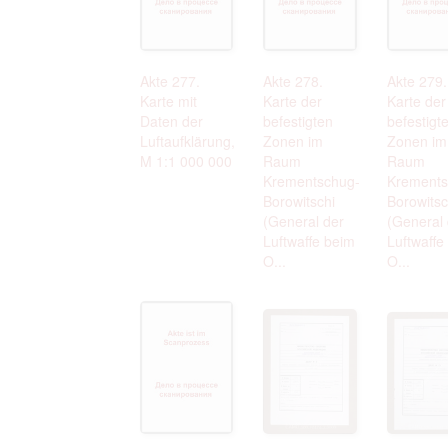
Akte 277.
Akte 278.
Akte 279.
Karte mit
Karte der
Karte der
Daten der
befestigten
befestigt
Luftaufklärung,
Zonen im
Zonen im
M 1:1 000 000
Raum
Raum
Krementschug-
Krements
Borowitschi
Borowitsc
(General der
(General 
Luftwaffe beim
Luftwaffe
O...
O...