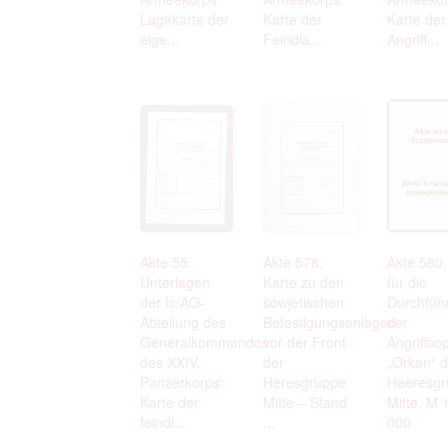
Lagekarte der
Karte der
Karte der
eige...
Feindla...
Angriff...
Akte 55.
Akte 578.
Akte 580.
Unterlagen
Karte zu den
für die
der Ic/AO-
sowjetischen
Durchfüh
Abteilung des
Befestigungsanlagen
der
Generalkommandos
vor der Front
Angriffso
des XXIV.
der
„Orkan“ d
Panzerkorps:
Heresgruppe
Heeresgr
Karte der
Mitte – Stand
Mitte, M 
feindl...
...
000