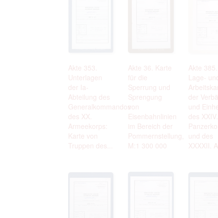
Akte 353.
Akte 36. Karte
Akte 385.
Unterlagen
für die
Lage- un
der Ia-
Sperrung und
Arbeitska
Abteilung des
Sprengung
der Verb
Generalkommandos
von
und Einhe
des XX.
Eisenbahnlinien
des XXIV.
Armeekorps:
im Bereich der
Panzerko
Karte von
Pommernstellung,
und des
Truppen des...
M:1 300 000
XXXXII. Ar