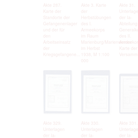
Akte 287.
Akte 3. Karte
Akte 31.
Karte der
der
Unterlag
Standorte der
Herbstübungen
der Ia-
Gefangenenlager
des I.
Abteilung
und der für
Armeekorps
General
den
im Raum
des II.
Arbeitseinsatz
Marienburg/Marienwerder
Armeekor
der
im Herbst
Karte der
Kriegsgefangene...
1938, M 1:100
Versamml
000
Akte 329.
Akte 330.
Akte 331.
Unterlagen
Unterlagen
Unterlag
der Ia-
der Ia-
der Ia-