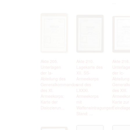
...
Akte 205.
Akte 210.
Akte 216.
Unterlagen
Lagekarte des
Unterlag
der Ia-
XII. SS-
der Ic-
Abteilung des
Armeekorps
Abteilung
Generalkommandos
und des
General
des XI.
LXXXI.
des XIII.
Armeekorps:
Armeekorps
Armeekor
Karte der
mit
Karte zur
Dislozierun...
Waffeneintragungen,
Feindlage
Stand: ...