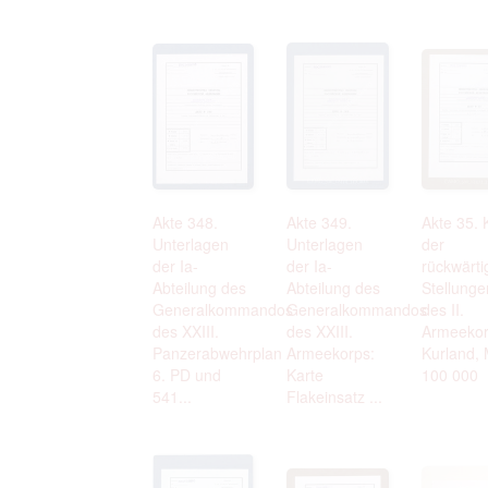
Akte 348.
Akte 349.
Akte 35. 
Unterlagen
Unterlagen
der
der Ia-
der Ia-
rückwärti
Abteilung des
Abteilung des
Stellunge
Generalkommandos
Generalkommandos
des II.
des XXIII.
des XXIII.
Armeekor
Panzerabwehrplan
Armeekorps:
Kurland, 
6. PD und
Karte
100 000
541...
Flakeinsatz ...