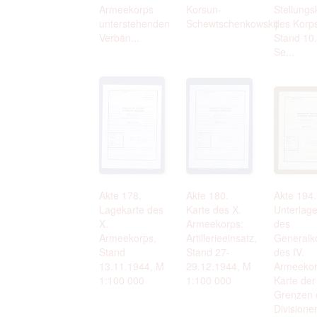
Armeekorps
Korsun-
Stellungs
unterstehenden
Schewtschenkowskij
des Korps
Verbän...
Stand 10.
Se...
Akte 178.
Akte 180.
Akte 194.
Lagekarte des
Karte des X.
Unterlag
X.
Armeekorps:
des
Armeekorps,
Artillerieeinsatz,
General
Stand
Stand 27-
des IV.
13.11.1944, M
29.12.1944, M
Armeekor
1:100 000
1:100 000
Karte der
Grenzen 
Divisione