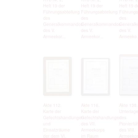
Heft 19 der
Heft 19 der
Heft 19 d
Führungsabteilung
Führungsabteilung
Führungs
des
des
des
Generalkommandos
Generalkommandos
General
des V.
des V.
des V.
Armeekor...
Armeekor...
Armeeko.
Akte 112.
Akte 116.
Akte 138.
Karte der
Karte der
Unterlag
Gefechtshandlungen
Gefechtshandlungen
des
und
des VII.
Pionierfü
Einsatzräume
Armeekorps
des VIII.
der dem VI.
im Raum
Armeekor