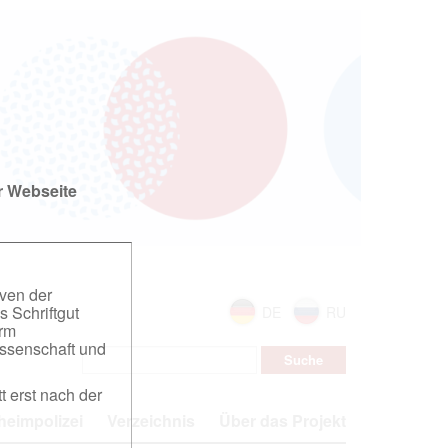
r Webseite
iven der
s Schriftgut
DE
RU
orm
ssenschaft und
t erst nach der
eimpolizei
Verzeichnis
Über das Projekt