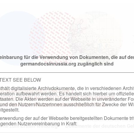
einbarung für die Verwendung von Dokumenten, die auf de
germandocsinrussia.org zugänglich sind
 TEXT SEE BELOW
hält digitalisierte Archivdokumente, die in verschiedenen Arch
SCH-RUSSISCHES PROJEKT
ation aufbewahrt werden. Es handelt sich hierbei um offizielle
DIGITALISIERUNG DEUTSCHER DOKUMENTE
taaten. Die Akten werden auf der Webseite in unveränderter F
nd den Nutzern/Nutzerinnen ausschließlich für Zwecke der Wi
RCHIVEN DER RUSSISCHEN FÖDERATION
tgestellt.
rwendung der auf der Webseite bereitgestellten Dokumente trit
genden Nutzervereinbarung in Kraft:
te zum Ersten Weltkrieg
Dokumente der deutschen Geh