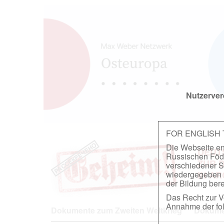
Nutzerver
FOR ENGLISH
Die Webseite ent
DEUT
Russischen Föder
ZUR 
verschiedener S
wiedergegeben u
IN A
der Bildung berei
Das Recht zur Ve
Annahme der fol
Dokumente zum Zweiten Weltkrieg
Dokumen