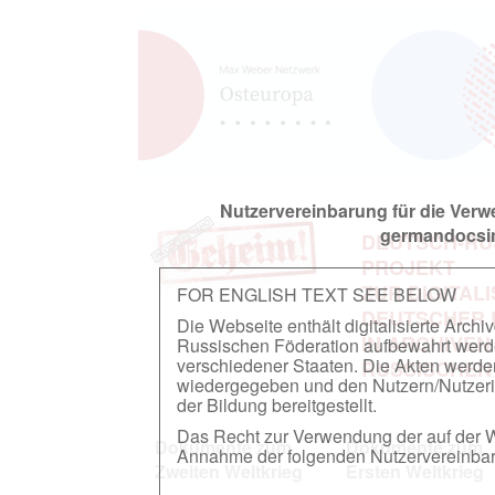
Nutzervereinbarung für die Ver
germandocsin
DEUTSCH-RU
PROJEKT
ZUR DIGITAL
FOR ENGLISH TEXT SEE BELOW
DEUTSCHER
Die Webseite enthält digitalisierte Arch
IN ARCHIVEN
Russischen Föderation aufbewahrt werden.
verschiedener Staaten. Die Akten werde
RUSSISCHEN
wiedergegeben und den Nutzern/Nutzeri
der Bildung bereitgestellt.
Das Recht zur Verwendung der auf der We
Dokumente zum
Dokumente zum
Annahme der folgenden Nutzervereinbaru
Zweiten Weltkrieg
Ersten Weltkrieg