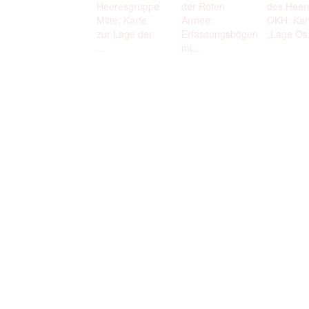
Heeresgruppe
der Roten
des Heer
Mitte: Karte
Armee:
OKH: Kar
zur Lage der
Erfassungsbögen
„Lage Os.
...
mi...