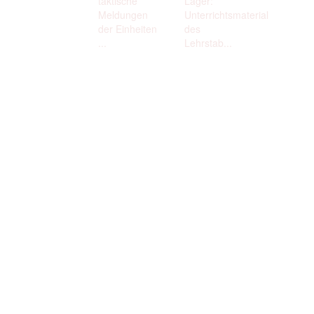
taktische
Lager:
Meldungen
Unterrichtsmaterial
der Einheiten
des
...
Lehrstab...