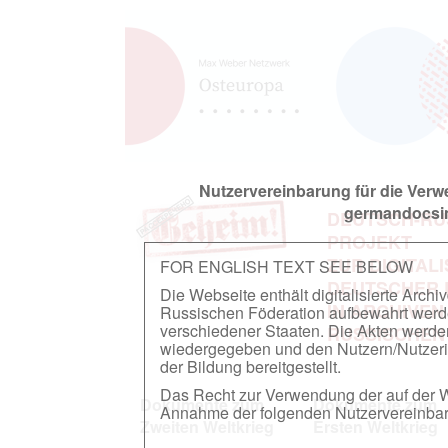
Nutzervereinbarung für die Ver
germandocsin
DEUTSCH-RU
PROJEKT
ZUR DIGITAL
FOR ENGLISH TEXT SEE BELOW
DEUTSCHER
Die Webseite enthält digitalisierte Arch
IN ARCHIVEN
Russischen Föderation aufbewahrt werden.
verschiedener Staaten. Die Akten werde
RUSSISCHEN
wiedergegeben und den Nutzern/Nutzeri
der Bildung bereitgestellt.
Das Recht zur Verwendung der auf der We
Dokumente zum
Dokumente zum
Annahme der folgenden Nutzervereinbaru
Zweiten Weltkrieg
Ersten Weltkrieg