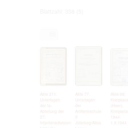
Personal data contained in documents p
distribution or transfer to third parties 
Blattzahl: 358 (5)
Data related to private life of particular
to use or may otherwise be used in an
Regarding persons that are historical fi
performance of their duties) these requi
sense of this notion. Otherwise, the use
data protection.
Reproduction of documents related to in
The user assumes legal responsibility b
information subject to data protection a
website production shall be free from al
users.
The right to familiarize with documents 
accept the terms hereof.
Akte 211.
Akte 77.
Akte 88:
Unterlagen
Unterlagen
Kriegsau
der Ia-
der
(Heer),
Abteilung der
Artillerieschule
Kriegseta
27.
II
1944,
Infanteriedivision:
Jüterbog/Altes
1.9.1944