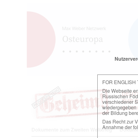
Nutzerver
FOR ENGLISH
Die Webseite ent
DEUT
Russischen Föder
ZUR 
verschiedener S
wiedergegeben u
IN A
der Bildung berei
Das Recht zur Ve
Annahme der fol
Dokumente zum Zweiten Weltkrieg
Dokumen