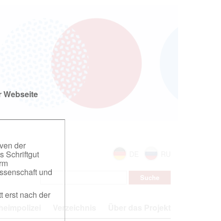
r Webseite
iven der
s Schriftgut
DE
RU
orm
ssenschaft und
t erst nach der
eimpolizei
Verzeichnis
Über das Projekt