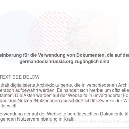
einbarung für die Verwendung von Dokumenten, die auf de
germandocsinrussia.org zugänglich sind
 TEXT SEE BELOW
hält digitalisierte Archivdokumente, die in verschiedenen Arch
SCH-RUSSISCHES PROJEKT
ation aufbewahrt werden. Es handelt sich hierbei um offizielle
DIGITALISIERUNG DEUTSCHER DOKUMENTE
taaten. Die Akten werden auf der Webseite in unveränderter F
nd den Nutzern/Nutzerinnen ausschließlich für Zwecke der Wi
RCHIVEN DER RUSSISCHEN FÖDERATION
tgestellt.
rwendung der auf der Webseite bereitgestellten Dokumente trit
genden Nutzervereinbarung in Kraft:
te zum Ersten Weltkrieg
Dokumente der deutschen Geh