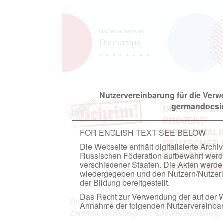
Nutzervereinbarung für die Ver
germandocsin
DEUTSCH-RU
PROJEKT
ZUR DIGITAL
FOR ENGLISH TEXT SEE BELOW
DEUTSCHER
Die Webseite enthält digitalisierte Arch
IN ARCHIVEN
Russischen Föderation aufbewahrt werden.
verschiedener Staaten. Die Akten werde
RUSSISCHEN
wiedergegeben und den Nutzern/Nutzeri
der Bildung bereitgestellt.
Das Recht zur Verwendung der auf der We
Dokumente zum
Dokumente zum
Annahme der folgenden Nutzervereinbaru
Zweiten Weltkrieg
Ersten Weltkrieg