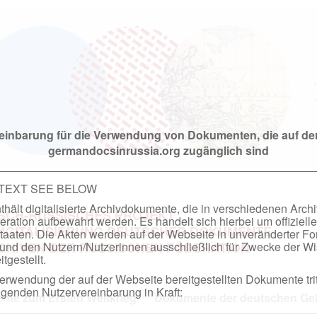
einbarung für die Verwendung von Dokumenten, die auf de
germandocsinrussia.org zugänglich sind
 TEXT SEE BELOW
hält digitalisierte Archivdokumente, die in verschiedenen Arch
SCH-RUSSISCHES PROJEKT
ation aufbewahrt werden. Es handelt sich hierbei um offizielle
DIGITALISIERUNG DEUTSCHER DOKUMENTE
taaten. Die Akten werden auf der Webseite in unveränderter F
nd den Nutzern/Nutzerinnen ausschließlich für Zwecke der Wi
RCHIVEN DER RUSSISCHEN FÖDERATION
tgestellt.
rwendung der auf der Webseite bereitgestellten Dokumente trit
genden Nutzervereinbarung in Kraft:
te zum Ersten Weltkrieg
Dokumente der deutschen Geh