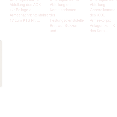
Abteilung des AOK
Abteilung des
Abteilung
e
17: Beilage 3
Kommandanten
Generalkomma
Armeenachrichtenführer
der
des XXX.
17 zum KTB Nr. ...
Festungsdienststelle
Armeekorps:
Breslau: Skizzen
Anlagen zum K
und ...
des Korp...
os