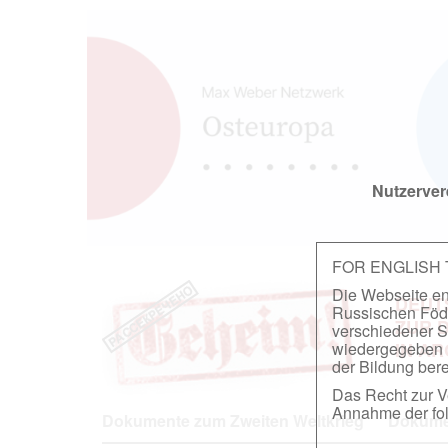
Nutzerver
FOR ENGLISH
Die Webseite ent
DEUT
Russischen Föder
ZUR 
verschiedener S
wiedergegeben u
IN A
der Bildung berei
Das Recht zur Ve
Annahme der fol
Dokumente zum Zweiten Weltkrieg
Dokumen