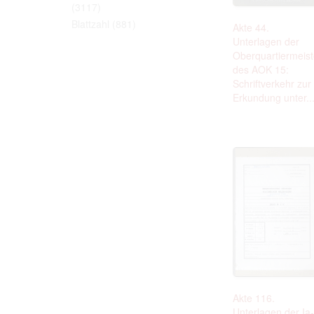
(3117)
Personal da
distribution
Blattzahl
(881)
Akte 44.
Data related
Unterlagen der
to use or m
Regarding pe
Oberquartiermeist
performance 
des AOK 15:
sense of thi
Schriftverkehr zur
data protect
Erkundung unter..
Reproduction
The user ass
information 
website prod
users.
The right to fam
accept the terms
Akte 116.
Unterlagen der Ia-