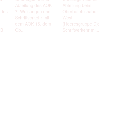
Abteilung des AOK
Abteilung beim
ndos
7: Weisungen und
Oberbefehlshaber
Schriftverkehr mit
West
dem AOK 15, dem
(Heeresgruppe D):
TB
Ob...
Schriftverkehr mi...