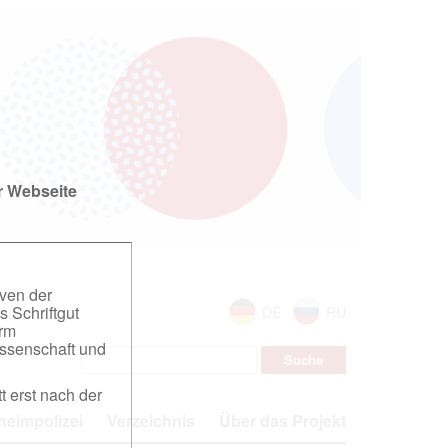
r Webseite
iven der
s Schriftgut
DE
RU
orm
ssenschaft und
t erst nach der
eimpolizei
Verzeichnis
Über das Projekt