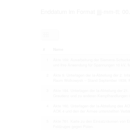
Personal data contained in documents p
distribution or transfer to third parties 
Enddatum im Format jjjj-mm-tt: 00
Data related to private life of particular
to use or may otherwise be used in an
Regarding persons that are historical fi
performance of their duties) these requi
sense of this notion. Otherwise, the use
data protection.
Reproduction of documents related to in
The user assumes legal responsibility b
#
Name
information subject to data protection a
website production shall be free from al
users.
1
Akte 169: Ausarbeitung der Siemens-Schucker
und ihre Anwendung für Spannungen 10 kV, Mon
2
Akte 9. Unterlagen der Ia-Abteilung der 2. Infa
Raum Wolkowysk – Stand September 1939, M
The right to familiarize with documents 
accept the terms hereof.
3
Akte 184. Unterlagen der Ia-Abteilung der 21.
Graudenz und zu anderen Kampfhandlungen i
4
Akte 160. Unterlagen der Ia-Abteilung des A
AOK 4 und den der Armee unterstellten Verb
5
Akte 761. Karte zu den Einsatzräumen von Ei
Feldzuges gegen Polen.