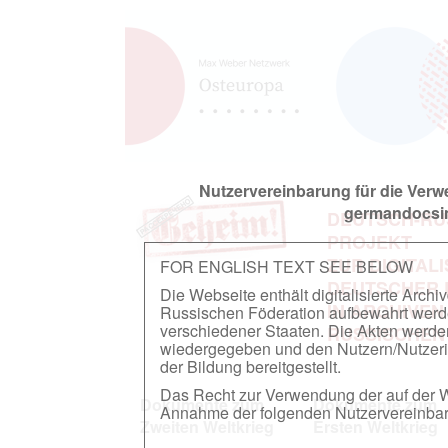
Nutzervereinbarung für die Ver
germandocsin
DEUTSCH-RU
PROJEKT
ZUR DIGITAL
FOR ENGLISH TEXT SEE BELOW
DEUTSCHER
Die Webseite enthält digitalisierte Arch
IN ARCHIVEN
Russischen Föderation aufbewahrt werden.
verschiedener Staaten. Die Akten werde
RUSSISCHEN
wiedergegeben und den Nutzern/Nutzeri
der Bildung bereitgestellt.
Das Recht zur Verwendung der auf der We
Dokumente zum
Dokumente zum
Annahme der folgenden Nutzervereinbaru
Zweiten Weltkrieg
Ersten Weltkrieg