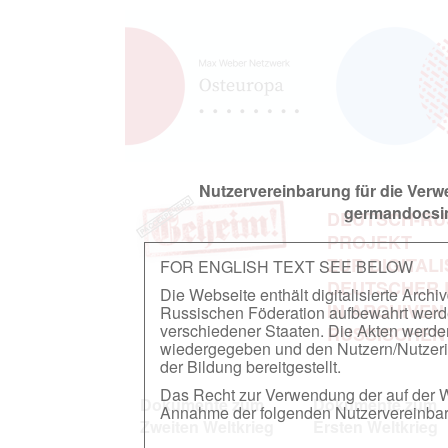
Nutzervereinbarung für die Ver
germandocsin
DEUTSCH-RU
PROJEKT
ZUR DIGITAL
FOR ENGLISH TEXT SEE BELOW
DEUTSCHER
Die Webseite enthält digitalisierte Arch
IN ARCHIVEN
Russischen Föderation aufbewahrt werden.
verschiedener Staaten. Die Akten werde
RUSSISCHEN
wiedergegeben und den Nutzern/Nutzeri
der Bildung bereitgestellt.
Das Recht zur Verwendung der auf der We
Dokumente zum
Dokumente zum
Annahme der folgenden Nutzervereinbaru
Zweiten Weltkrieg
Ersten Weltkrieg