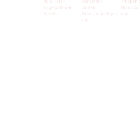
zum KTB –
der Roten
Truppen 
Lagekarte der
Armee:
Roten Ar
Verbän...
Erfassungsbögen
und ...
mi...