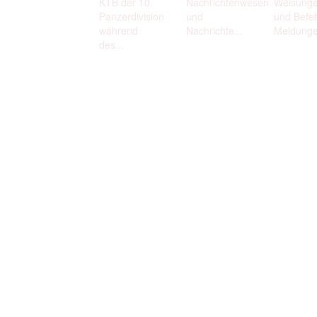
KTB der 10.
Nachrichtenwesen
Weisung
Panzerdivision
und
und Befeh
während
Nachrichte...
Meldunge
des...