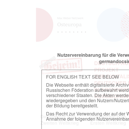
Nutzervereinbarung für die Ver
germandocsin
DEUTSCH-RU
PROJEKT
ZUR DIGITAL
FOR ENGLISH TEXT SEE BELOW
DEUTSCHER
Die Webseite enthält digitalisierte Arch
IN ARCHIVEN
Russischen Föderation aufbewahrt werden.
verschiedener Staaten. Die Akten werde
RUSSISCHEN
wiedergegeben und den Nutzern/Nutzeri
der Bildung bereitgestellt.
Das Recht zur Verwendung der auf der We
Dokumente zum
Dokumente zum
Annahme der folgenden Nutzervereinbaru
Zweiten Weltkrieg
Ersten Weltkrieg