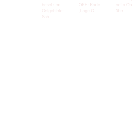
besetzten
OKH: Karte
beim Ob. 
Ostgebiete:
„Lage O...
übe...
Sch...