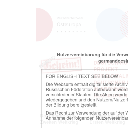
Nutzervereinbarung für die Ver
germandocsin
DEUTSCH-RU
PROJEKT
ZUR DIGITAL
FOR ENGLISH TEXT SEE BELOW
DEUTSCHER
Die Webseite enthält digitalisierte Arch
IN ARCHIVEN
Russischen Föderation aufbewahrt werden.
verschiedener Staaten. Die Akten werde
RUSSISCHEN
wiedergegeben und den Nutzern/Nutzeri
der Bildung bereitgestellt.
Das Recht zur Verwendung der auf der We
Dokumente zum
Dokumente zum
Annahme der folgenden Nutzervereinbaru
Zweiten Weltkrieg
Ersten Weltkrieg