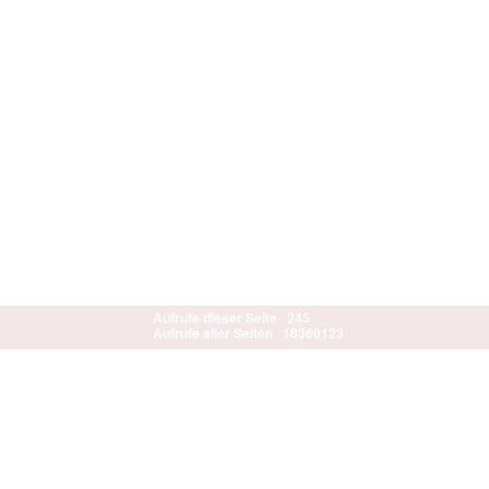
Aufrufe dieser Seite
245
Aufrufe aller Seiten
18380123