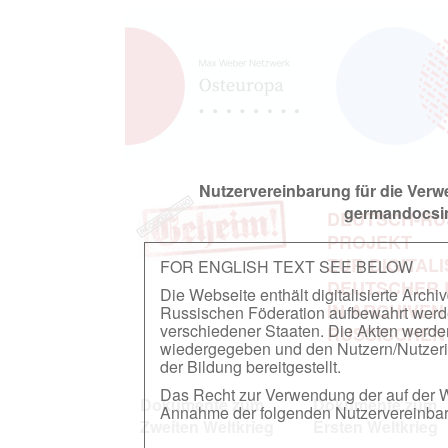
Nutzervereinbarung für die Ver
germandocsin
DEUTSCH-RU
PROJEKT
ZUR DIGITAL
FOR ENGLISH TEXT SEE BELOW
DEUTSCHER
Die Webseite enthält digitalisierte Arch
IN ARCHIVEN
Russischen Föderation aufbewahrt werden.
verschiedener Staaten. Die Akten werde
RUSSISCHEN
wiedergegeben und den Nutzern/Nutzeri
der Bildung bereitgestellt.
Das Recht zur Verwendung der auf der We
Dokumente zum
Dokumente zum
Annahme der folgenden Nutzervereinbaru
Zweiten Weltkrieg
Ersten Weltkrieg