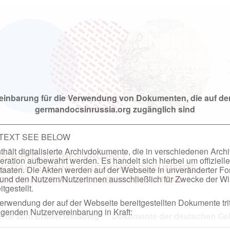
einbarung für die Verwendung von Dokumenten, die auf de
germandocsinrussia.org zugänglich sind
 TEXT SEE BELOW
hält digitalisierte Archivdokumente, die in verschiedenen Arch
SCH-RUSSISCHES PROJEKT
ation aufbewahrt werden. Es handelt sich hierbei um offizielle
DIGITALISIERUNG DEUTSCHER DOKUMENTE
taaten. Die Akten werden auf der Webseite in unveränderter F
nd den Nutzern/Nutzerinnen ausschließlich für Zwecke der Wi
RCHIVEN DER RUSSISCHEN FÖDERATION
tgestellt.
rwendung der auf der Webseite bereitgestellten Dokumente trit
genden Nutzervereinbarung in Kraft:
te zum Ersten Weltkrieg
Dokumente der deutschen Geh