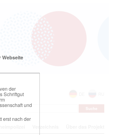
r Webseite
iven der
s Schriftgut
DE
RU
orm
ssenschaft und
t erst nach der
eimpolizei
Verzeichnis
Über das Projekt