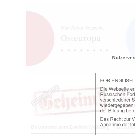
Nutzerver
FOR ENGLISH
Die Webseite ent
DEUT
Russischen Föder
ZUR 
verschiedener S
wiedergegeben u
IN A
der Bildung berei
Das Recht zur Ve
Annahme der fol
Dokumente zum Zweiten Weltkrieg
Dokumen