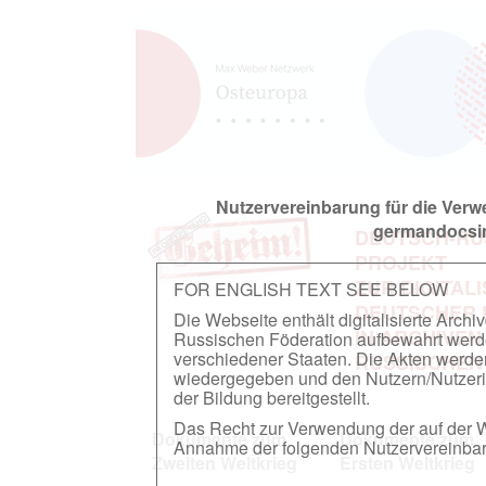
Nutzervereinbarung für die Ver
germandocsin
DEUTSCH-RU
PROJEKT
ZUR DIGITAL
FOR ENGLISH TEXT SEE BELOW
DEUTSCHER
Die Webseite enthält digitalisierte Arch
IN ARCHIVEN
Russischen Föderation aufbewahrt werden.
verschiedener Staaten. Die Akten werde
RUSSISCHEN
wiedergegeben und den Nutzern/Nutzeri
der Bildung bereitgestellt.
Das Recht zur Verwendung der auf der We
Dokumente zum
Dokumente zum
Annahme der folgenden Nutzervereinbaru
Zweiten Weltkrieg
Ersten Weltkrieg