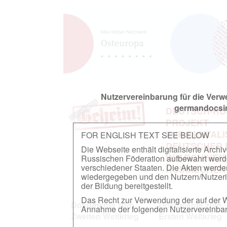
Nutzervereinbarung für die Ver
germandocsin
DEUTSCH-RU
PROJEKT
ZUR DIGITAL
FOR ENGLISH TEXT SEE BELOW
DEUTSCHER
Die Webseite enthält digitalisierte Arch
IN ARCHIVEN
Russischen Föderation aufbewahrt werden.
verschiedener Staaten. Die Akten werde
RUSSISCHEN
wiedergegeben und den Nutzern/Nutzeri
der Bildung bereitgestellt.
Das Recht zur Verwendung der auf der We
Dokumente zum
Dokumente zum
Annahme der folgenden Nutzervereinbaru
Zweiten Weltkrieg
Ersten Weltkrieg