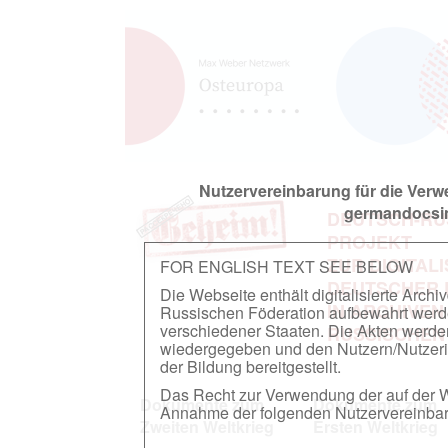
Nutzervereinbarung für die Ver
germandocsin
DEUTSCH-RU
PROJEKT
ZUR DIGITAL
FOR ENGLISH TEXT SEE BELOW
DEUTSCHER
Die Webseite enthält digitalisierte Arch
IN ARCHIVEN
Russischen Föderation aufbewahrt werden.
verschiedener Staaten. Die Akten werde
RUSSISCHEN
wiedergegeben und den Nutzern/Nutzeri
der Bildung bereitgestellt.
Das Recht zur Verwendung der auf der We
Dokumente zum
Dokumente zum
Annahme der folgenden Nutzervereinbaru
Zweiten Weltkrieg
Ersten Weltkrieg