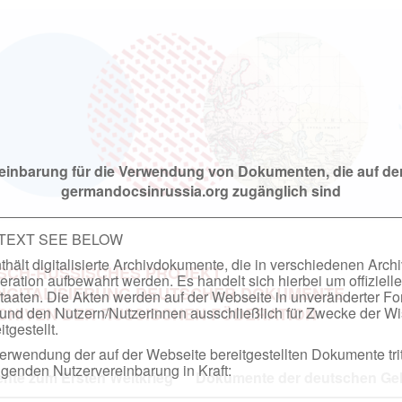
einbarung für die Verwendung von Dokumenten, die auf de
germandocsinrussia.org zugänglich sind
 TEXT SEE BELOW
hält digitalisierte Archivdokumente, die in verschiedenen Arch
SCH-RUSSISCHES PROJEKT
ation aufbewahrt werden. Es handelt sich hierbei um offizielle
DIGITALISIERUNG DEUTSCHER DOKUMENTE
taaten. Die Akten werden auf der Webseite in unveränderter F
nd den Nutzern/Nutzerinnen ausschließlich für Zwecke der Wi
RCHIVEN DER RUSSISCHEN FÖDERATION
tgestellt.
rwendung der auf der Webseite bereitgestellten Dokumente trit
genden Nutzervereinbarung in Kraft:
te zum Ersten Weltkrieg
Dokumente der deutschen Geh