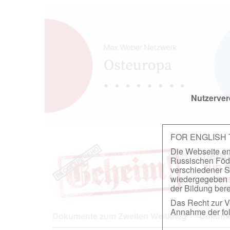
Nutzerver
FOR ENGLISH
Die Webseite ent
DEUT
Russischen Föder
ZUR 
verschiedener S
wiedergegeben u
IN A
der Bildung berei
Das Recht zur Ve
Annahme der fol
Dokumente zum Zweiten Weltkrieg
Dokumen