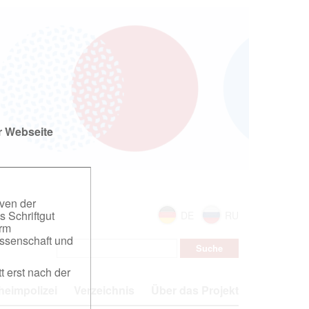
r Webseite
iven der
s Schriftgut
DE
RU
orm
ssenschaft und
t erst nach der
eimpolizei
Verzeichnis
Über das Projekt