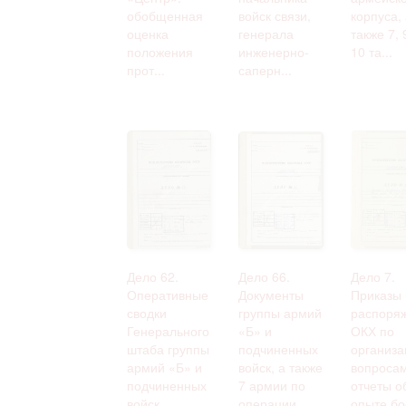
обобщенная
войск связи,
корпуса, 
оценка
генерала
также 7, 
положения
инженерно-
10 та...
прот...
саперн...
Дело 62.
Дело 66.
Дело 7.
Оперативные
Документы
Приказы 
сводки
группы армий
распоря
Генерального
«Б» и
ОКХ по
штаба группы
подчиненных
организ
армий «Б» и
войск, а также
вопросам
подчиненных
7 армии по
отчеты о
войск.
операции
опыте бо