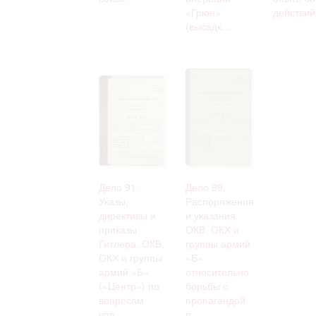
«Грюн»
действий 
(высадк...
Дело 91.
Дело 99.
Указы,
Распоряжения
директивы и
и указания
приказы
ОКВ, ОКХ и
Гитлера, ОКВ,
группы армий
ОКХ и группы
«Б»
армий «Б»
относительно
(«Центр») по
борьбы с
вопросам
пропагандой
упр...
п...