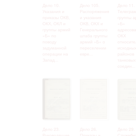
Дело 10.
Дело 105.
Дело 11.
Указания и
Распоряжения
Телегра
приказы ОКВ,
и указания
группы а
ОКХ, ОКЛ и
ОКВ, ОКХ и
«Б»
группы армий
Генерального
адресов
«Б» по
штаба группы
ОКХ
поводу
армий «Б» о
относите
задуманной
переселении
исходны
операции на
евре...
районов
Запад...
танковых
соедин...
Дело 23.
Дело 26.
Дело 29.
Руководящие
Приказы и
Служебн