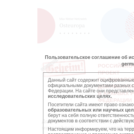
Пользовательское соглашение об и
germ
РОССИЙСКО
ПРОЕКТ
ПО ОЦИФРО
Данный сайт содержит оцифрованные
официальными документами разных ст
ДОКУМЕНТО
Федерации. На сайте они представл
В АРХИВАХ 
исследовательских целях.
ФЕДЕРАЦИИ
Посетители сайта имеют право ознако
образовательных или научных цел
берут на себя полную ответственност
документов в соответствии с действ
Документы Второй
Документы П
мировой войны
мировой вой
Настоящим информируем, что на тер