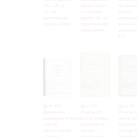
«Б», «А» и
группы войск
организа
«С» по
1 и группы
штаба
организации
армий «Б» по
начальни
службы связи.
строительству
военной
оборонител...
админис
в С...
Дело 493.
Дело 50.
Дело 54.
Документы
Отчеты об
Отчеты о
разведывательного
опыте боевых
опыте бо
отдела
действий на
действий
группы армий
Западе
Западе X
«Центр»:
начальника
армейско