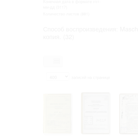
Конечная дата в формате гггг-
Право на ознакомление с документами
мм-дд
(3117)
принятия условий настоящего соглаш
Количество листов
(881)
Способ воспроизведения: Maschin
копия. (32)
записей на странице