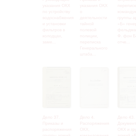
указания ОКХ
указания ОКХ
переписк
по устройству
о
команду
водоснабжения
деятельности
группы а
и установки
тайной
«Б» гене
фильтров в
полевой
фельдма
колодцах,
полиции,
Ф. фон Б
заме...
переписка
отче...
Генерального
штаба...
Дело 37.
Дело 4.
Дело 43.
Приказы и
Распоряжения
Докумен
распоряжения
ОКХ,
ОКХ и гр
группы армий
командования
армий «Б